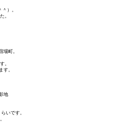
＾＾）。
た。
宿場町。
す。
ます。
影地
くらいです。
。