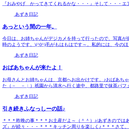
『おみやげ かってきてくれるかな・・・』そして・・・エアコ
あずき日記
あっという間の一年。
今日は、お姉ちゃんがデジカメを持って行ったので、写真が
時のようです。\(^0^)毛がもはもはです～。私的には、今のほう
あずき日記
おばあちゃんが来たよ！
お母さんとお姉ちゃんは、京都へお出かけです。♪おばあち
た（－ －；）祇園から清水へ行く途中、都路里で抹茶パフェを頂
あずき日記
引き続きふなっしーの話♪
＊＊＊昨晩の事＊＊＊お土産だよ～（＾＾）♪/あずきのでは
ズ』が続々・・・＊＊＊キッチン周りを楽しく♪＊＊＊さて、今