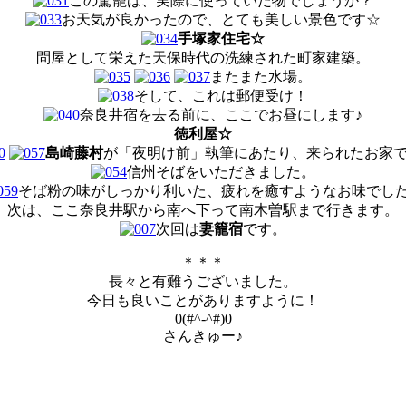
この駕籠は、実際に使っていた物でしょうか？
お天気が良かったので、とても美しい景色です☆
手塚家住宅☆
問屋として栄えた天保時代の洗練された町家建築。
またまた水場。
そして、これは郵便受け！
奈良井宿を去る前に、ここでお昼にします♪
徳利屋☆
島崎藤村
が「夜明け前」執筆にあたり、来られたお家
信州そばをいただきました。
そば粉の味がしっかり利いた、疲れを癒すようなお味でし
次は、ここ奈良井駅から南へ下って南木曽駅まで行きます。
次回は
妻籠宿
です。
＊＊＊
長々と有難うございました。
今日も良いことがありますように！
0(#^-^#)0
さんきゅー♪