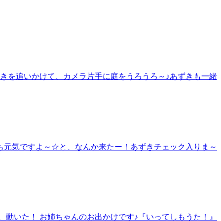
ずきを追いかけて、カメラ片手に庭をうろうろ～♪あずきも一緒
も元気ですよ～☆と、なんか来たー！あずきチェック入りま～
、動いた！ お姉ちゃんのお出かけです♪『いってしもうた！』