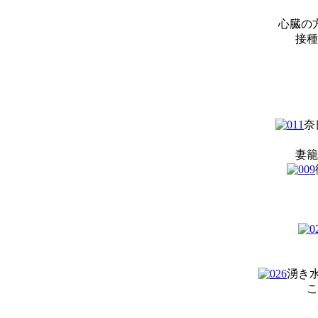
心臓の
接種
奈
妻籠
湧き
こ