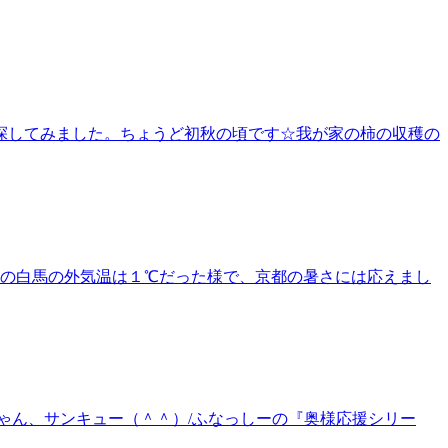
探してみました。ちょうど初秋の頃です☆我が家の柿の収穫の
朝の白馬の外気温は１℃だった様で、京都の暑さには応えまし
ゃん、サンキュー（＾＾）/ふなっしーの『奥様応援シリー