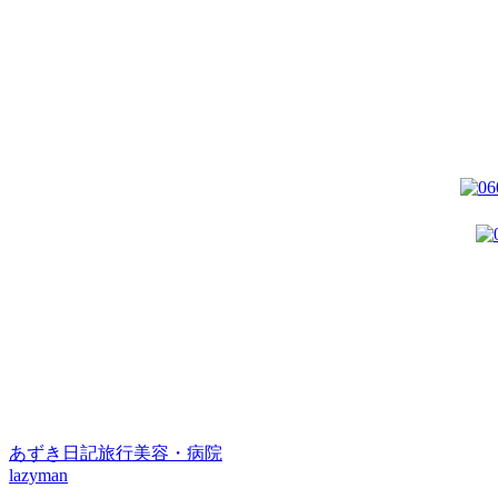
あずき日記
旅行
美容・病院
lazyman