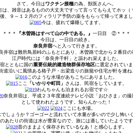
さて、今日は
ワクチン接種
の為、獣医さんへ。
方は、雑音はあるものの大丈夫ですって言ってもらえてホッ（
後、９～１２月のフィラリア予防の薬をもらって帰って来まし
今は、疲れて爆睡してます。
＊＊＊
『木曽路はすべて山の中である。』
一日目 ②＊＊＊
今日は、一日目の続き。
奈良井宿
へと入って行きます。
良井宿は難所鳥居峠のふもとにあり、木曽路で北から２番目の
江戸時代には「奈良井千軒」と謳われ栄えました。
宿とともに国の
重要伝統的建造物群保存地区
に選定されていま
街道沿いに風情ある格子戸・出梁造りの旅籠や住宅が軒を連ね
このような水場があちこちにありました。
ここ
「いかりや町田」
さんは、民宿をしています。
わんちゃんも泊まれるお宿です☆
奈良井宿は、平成２３年度連続テレビ小説「おひさま」の撮
として使われたようです。知らんかった！
ここにも水場。
水でしょうか？ゴーゴーと流れていて水量が多いので少し怖い
のあたりの街道は水が豊富なので、旅には適していたようです
昔のままよく保存されているなあ！と感心します。