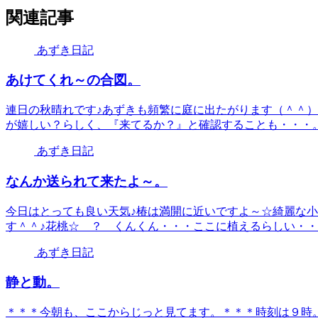
関連記事
あずき日記
あけてくれ～の合図。
連日の秋晴れです♪あずきも頻繁に庭に出たがります（＾＾）
が嬉しい？らしく、『来てるか？』と確認することも・・・。で
あずき日記
なんか送られて来たよ～。
今日はとっても良い天気♪椿は満開に近いですよ～☆綺麗な
す＾＾♪花桃☆ ？ くんくん・・・ここに植えるらしい・・・
あずき日記
静と動。
＊＊＊今朝も、ここからじっと見てます。＊＊＊時刻は９時。