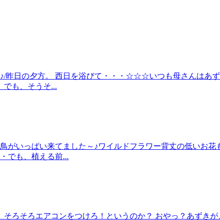
♪/昨日の夕方。 西日を浴びて・・・☆☆☆いつも母さんはあ
も、そうそ...
小鳥がいっぱい来てました～♪ワイルドフラワー背丈の低いお花
でも、植える前...
そろそろエアコンをつけろ！というのか？ おやっ？あずきが