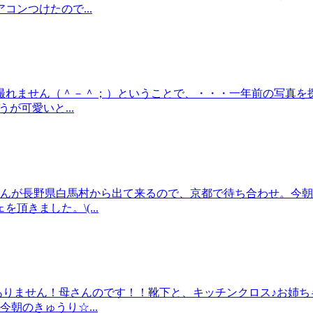
ンつけたので...
撮れません（＾－＾；）ということで、・・・一年前の写真を
が可愛いと...
ゃんが長野県白馬村から出て来るので、京都で待ち合わせ。今
きました。\(...
ありません！母さんのです！！靴下と、キッチンクロス♪お姉ち
朝のきゅうり☆...