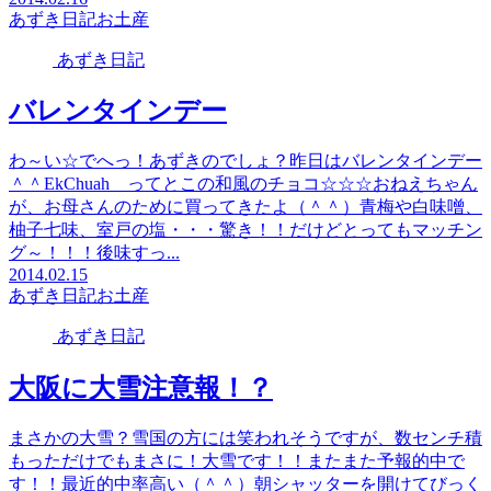
あずき日記
お土産
あずき日記
バレンタインデー
わ～い☆でへっ！あずきのでしょ？昨日はバレンタインデー
＾＾EkChuah ってとこの和風のチョコ☆☆☆おねえちゃん
が、お母さんのために買ってきたよ（＾＾）青梅や白味噌、
柚子七味、室戸の塩・・・驚き！！だけどとってもマッチン
グ～！！！後味すっ...
2014.02.15
あずき日記
お土産
あずき日記
大阪に大雪注意報！？
まさかの大雪？雪国の方には笑われそうですが、数センチ積
もっただけでもまさに！大雪です！！またまた予報的中で
す！！最近的中率高い（＾＾）朝シャッターを開けてびっく