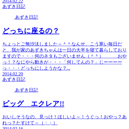
2014.02.22
あずき日記
あずき日記
どっちに座るの？
ちょっとご無沙汰しました～＾＾なんせ、こう寒い毎日だ
と、我が家のあずきちゃんは一日の大半を寝て暮らしており
ますので・・・何のネタもございません（＾＾） おや
っ！？なにやら動きが・・・「何してんの？」じーーーー
っ・・・どっちにしようかな？...
2014.02.20
あずき日記
あずき日記
ビッグ エクレア!!
おいしそうなの、見っけ！ほしいよ～！うぐっ！おやっ？あ
れっ？たすけて～（；；）
2014.02.16