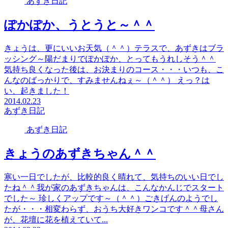
あずき日記
ぽかぽか、うとうと～＾＾
きょうは、更にいいお天気（＾＾）テラスで、あずきはブラ
ッシング～陽だまりでぽかぽか、とってもうれしそう＾＾
気持ち良くなった後は、お決まりのコース・・・いつも、こ
んなのばっかりで、すみませんねぇ～（＾＾） えっ？は
い、起きました！
2014.02.23
あずき日記
あずき日記
きょうのあずきちゃん＾＾
寒い一日でしたが、比較的良く晴れて、気持ちのいい日でし
たね＾＾我が家のあずきちゃんは、こんなかんじでスタート
でした～ 珍しくアップです～（＾＾）ごきげんのようでし
たが・・・相変わらず、おうち大好きワンコです＾＾母さん
が、花壇に花を植えていて...