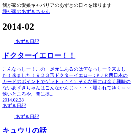
我が家の愛娘キャバリアのあずきの日々を綴ります
我が家のあずきちゃん
2014-02
あずき日記
ドクターイエロー！！
こんなっしー！この、足元にあるのは何なっしー？来まし
た！来ました！９２３形ドクターイエロー :-PＪＲ西日本の
カードのポイントでゲット（＾＾）そんな事には全く興味の
ないあずきちゃんはこんなかんじ～・・・埋もれてゆく～～
狭いところや、間に挟...
2014.02.28
あずき日記
あずき日記
キュウリの話