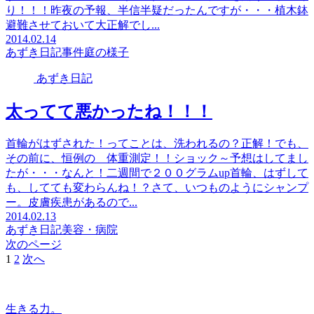
り！！！昨夜の予報、半信半疑だったんですが・・・植木鉢
避難させておいて大正解でし...
2014.02.14
あずき日記
事件
庭の様子
あずき日記
太ってて悪かったね！！！
首輪がはずされた！ってことは、洗われるの？正解！でも、
その前に、恒例の 体重測定！！ショック～予想はしてまし
たが・・・なんと！二週間で２００グラムup首輪、はずして
も、してても変わらんね！？さて、いつものようにシャンプ
ー。皮膚疾患があるので...
2014.02.13
あずき日記
美容・病院
次のページ
1
2
次へ
生きる力。