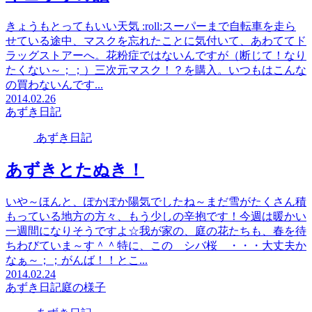
きょうもとってもいい天気 :roll:スーパーまで自転車を走ら
せている途中、マスクを忘れたことに気付いて、あわててド
ラッグストアーへ。花粉症ではないんですが（断じて！なり
たくない～；；）三次元マスク！？を購入。いつもはこんな
の買わないんです...
2014.02.26
あずき日記
あずき日記
あずきとたぬき！
いや～ほんと、ぽかぽか陽気でしたね～まだ雪がたくさん積
もっている地方の方々、もう少しの辛抱です！今週は暖かい
一週間になりそうですよ☆我が家の、庭の花たちも、春を待
ちわびていま～す＾＾特に、この シバ桜 ・・・大丈夫か
なぁ～；；がんば！！とこ...
2014.02.24
あずき日記
庭の様子