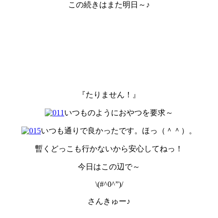
この続きはまた明日～♪
『たりません！』
いつものようにおやつを要求～
いつも通りで良かったです。ほっ（＾＾）。
暫くどっこも行かないから安心してねっ！
今日はこの辺で～
\(#^0^”)/
さんきゅー♪