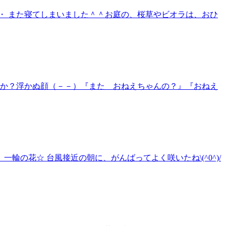
・ また寝てしまいました＾＾お庭の、桜草やビオラは、おひ
うか？浮かぬ顔（－－）『また おねえちゃんの？』『おねえ
の花☆ 台風接近の朝に、がんばってよく咲いたね\(^0^)/