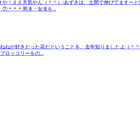
きや！ええ天気やん（＾＾）/あずきは、土間で伸びてますーと
＊＊＊男滝・女滝を...
♪ねねが好きだった花だということを、去年知りましたよ（＾＾
ロッコリーをの...