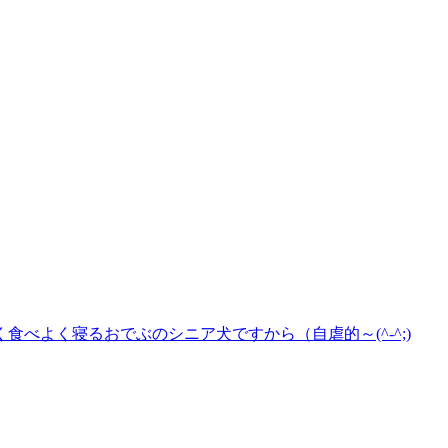
よく寝るおでぶのシニア犬ですから（自虐的～(^-^;)