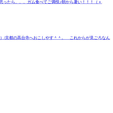
思ったら、、、ガム食べてご満悦♪朝から暑い！！！（＋
）/京都の高台寺へおこしやす＾＾。 これからが見ごろなん