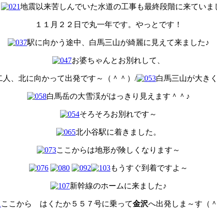
地震以来苦しんでいた水道の工事も最終段階に来ていま
１１月２２日で丸一年です。やっとです！
駅に向かう途中、白馬三山が綺麗に見えて来ました♪
お婆ちゃんとお別れして、
二人、北に向かって出発です～（＾＾）/
白馬三山が大きく
白馬岳の大雪渓がはっきり見えます＾＾♪
そろそろお別れです～
北小谷駅に着きました。
ここからは地形が険しくなります～
もうすぐ到着ですよ～
新幹線のホームに来ました♪
ここから はくたか５５７号に乗って
金沢
へ出発しま～す（＾