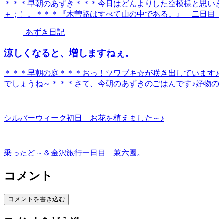
＊＊＊早朝のあずき＊＊＊今日はどんよりした空模様と思い
＋；）。＊＊＊『木曽路はすべて山の中である。』 二日目 ⑦
あずき日記
涼しくなると、増しますねぇ。
＊＊＊早朝の庭＊＊＊おっ！ツワブキ☆が咲き出しています
でしょうね～＊＊＊さて、今朝のあずきのごはんです♪好物のブ
シルバーウィーク初日 お花を植えました～♪
乗ったど～＆金沢旅行一日目 兼六園。
コメント
コメントを書き込む