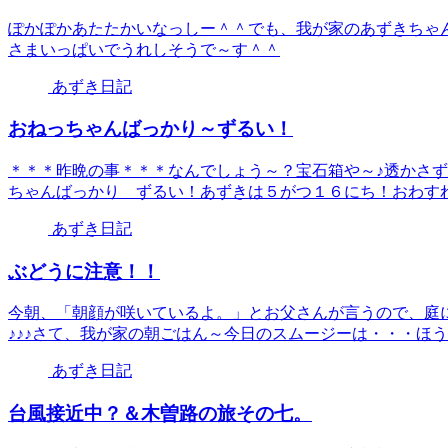
ぽかぽかあたたかいなっしー＾＾でも、我が家のあずきちゃん
さまいっぱいでうれしそうで～す＾＾
あずき日記
おねっちゃんばっかり～ずるい！
＊＊＊昨晩の事＊＊＊なんでしょう～？宝石箱や～♪透かさ
ちゃんばっかり ずるい！あずきは５がつ１６にち！おわすれなく
あずき日記
ぶどうに注意！！
今朝、「朝顔が咲いているよ。」とお父さんが言うので、庭に出
♪♪♪さて、我が家の朝ごはん～今日のスムージーは・・・ほうれ
あずき日記
台風接近中？＆木曽路の旅その七。