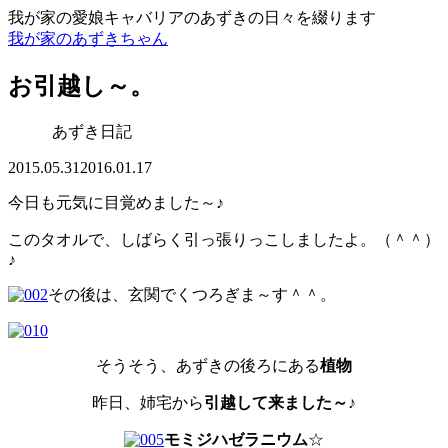
我が家の愛娘キャバリアのあずきの日々を綴ります
我が家のあずきちゃん
お引越し～。
あずき日記
2015.05.31
2016.01.17
今日も元気に目覚めました～♪
このタオルで、しばらく引っ張りっこしましたよ。（＾＾）
♪
その後は、玄関でくつろぎま～す＾＾。
そうそう、あずきの後ろにある
植物
昨日、姉宅から
引越して来ました～♪
モミジハゼラニウム
☆