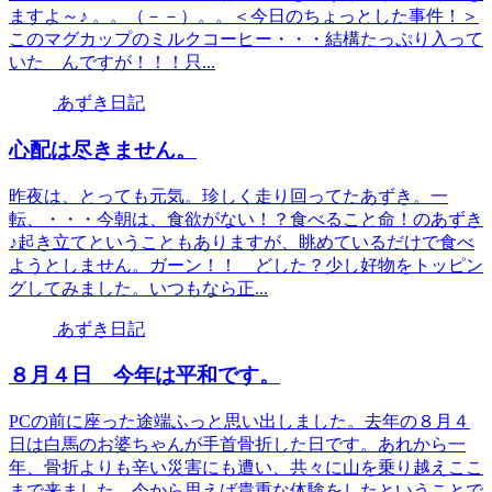
ますよ～♪ 。。（－－）。。＜今日のちょっとした事件！＞
このマグカップのミルクコーヒー・・・結構たっぷり入って
いた んですが！！！只...
あずき日記
心配は尽きません。
昨夜は、とっても元気。珍しく走り回ってたあずき。一
転、・・・今朝は、食欲がない！？食べること命！のあずき
♪起き立てということもありますが、眺めているだけで食べ
ようとしません。ガーン！！ どした？少し好物をトッピン
グしてみました。いつもなら正...
あずき日記
８月４日 今年は平和です。
PCの前に座った途端ふっと思い出しました。去年の８月４
日は白馬のお婆ちゃんが手首骨折した日です。あれから一
年、骨折よりも辛い災害にも遭い、共々に山を乗り越えここ
まで来ました。今から思えば貴重な体験をしたということで