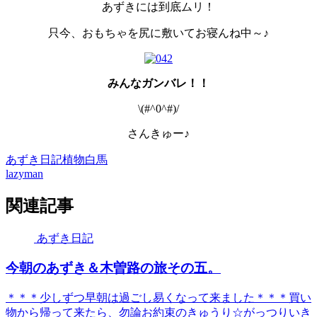
あずきには到底ムリ！
只今、おもちゃを尻に敷いてお寝んね中～♪
みんなガンバレ！！
\(#^0^#)/
さんきゅー♪
あずき日記
植物
白馬
lazyman
関連記事
あずき日記
今朝のあずき＆木曽路の旅その五。
＊＊＊少しずつ早朝は過ごし易くなって来ました＊＊＊買い
物から帰って来たら、勿論お約束のきゅうり☆がっつりいき