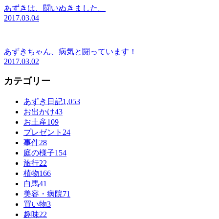
あずきは、闘いぬきました。
2017.03.04
あずきちゃん、病気と闘っています！
2017.03.02
カテゴリー
あずき日記
1,053
お出かけ
43
お土産
109
プレゼント
24
事件
28
庭の様子
154
旅行
22
植物
166
白馬
41
美容・病院
71
買い物
3
趣味
22