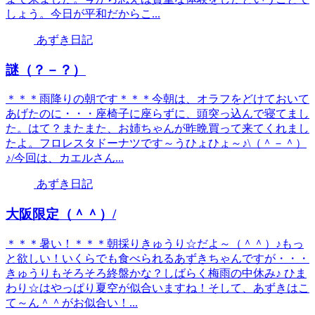
しょう。今日が平和だからこ...
あずき日記
謎（？－？）
＊＊＊雨降りの朝です＊＊＊今朝は、オラフをどけておいて
あげたのに・・・座椅子に座らずに、頭突っ込んで寝てまし
た。はて？またまた、お姉ちゃんが昨晩買って来てくれまし
たよ。フロレスタドーナツです～うひょひょ～♪\（＾－＾）
♪/今回は、カエルさん...
あずき日記
大阪限定（＾＾）/
＊＊＊暑い！＊＊＊朝採りきゅうり☆だよ～（＾＾）♪もっ
と欲しい！いくらでも食べられるあずきちゃんですが・・・
きゅうりもそろそろ終盤かな？しばらく梅雨の中休み♪ ひま
わり☆はやっぱり夏空が似合いますね！そして、あずきはこ
て～ん＾＾がお似合い！...