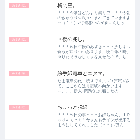
まー♪』『おやつや～！』♪♪♪包帯も取
梅雨空。
あずき日記
れて、完治！だったら良か...
＊＊＊今朝はどんより曇り空＊＊＊今朝
のきゅうり☆次々生まれてきていますよ
～（＾＾）♪行儀悪いのが多いんちゃ
う？ついでに、ムラサキシキブ☆初雪カ
ズラ☆＊＊＊あずきは・・・やっぱり、
ここでしたね（＾＾）/おっ、来るの？
回復の兆し。
あずき日記
よっこいしょ！この後は、ガ...
＊＊＊昨日午後のあずき＊＊＊少しずつ
食欲が戻りつつあります。晩ご飯の時、
座りたそうなしぐさを見せたので、ちょ
こん♪出汁で煮たかぶや大根を食べまし
た＾＾夜の間が一番心配なのですが、何
とか無事朝を迎えました（＾－＾）/昨
絵手紙電車とニタマ。
あずき日記
日より反応があります！完...
たま電車の旅 続きですよ～\♪(^0^)♪/さ
て、ここからは貴志駅へ向かいます
～。。。伊太祁曽駅に到着したの
は・・・・！！絵手紙電車♪ たま電車と
いちご電車と絵手紙電車とおもちゃ電車
が あるそうです！途中、いちご電車と
ちょっと脱線。
あずき日記
すれ違ったりのどかな車...
＊＊＊昨日の事＊＊＊お姉ちゃん、ｉＰ
ａｄをｇｅｔ！母さんもラインが出来る
ようにしてくれました（＾＾）/ほん
と、やれるんかな？慣れないので、かな
り手間取りました（－－；）。色々便利
な物に囲まれていますが、使いこなすの