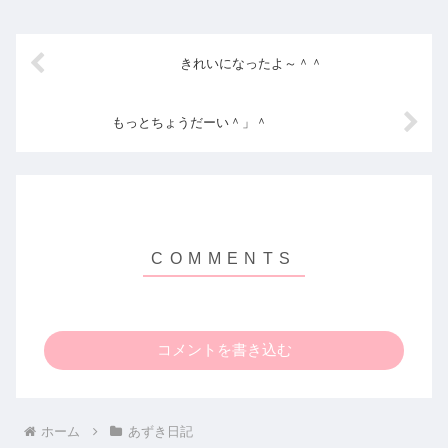
は大変です！新しい物事を知...
きれいになったよ～＾＾
もっとちょうだーい＾」＾
コメントを書き込む
ホーム
あずき日記