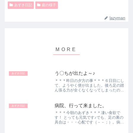
あずき日記
庭の様子
lazyman
う〇ちが出たよ～♪
あずき日記
＊＊＊昨日の夕方の事＊＊＊６日目にし
て、ようやく便が出ました。後ろ足の踏
ん張る力が全くなくなってしまったの
で、無理かな？と思っていたのですが、
あずきちゃん、頑張りました！！やり切
ったあずき♪ぐったりです。この後も、
病院、行って来ました。
あずき日記
色んな症状が出てきています...
＊＊＊今朝のあずき＊＊＊凄い食欲で
す！ とっても元気です♪でも、足の裏の
具合は・・・心配です（－－；）。病
院、行くでー！『いややなー』って顔し
てますね！ｍ（－－）ｍ・・・『ただい