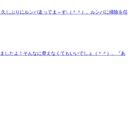
・久しぶりにルンバ走ってま～す\（＾＾）。ルンバに掃除を任
れましたよ！そんなに脅えなくてもいいでしょ（＾＾）。『あ