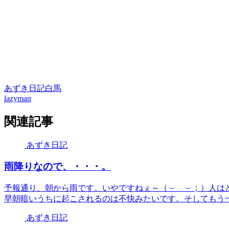
あずき日記
白馬
lazyman
関連記事
あずき日記
雨降りなので、・・・。
予報通り、朝から雨です。いやですねぇ～（－ －；）人は
早朝暗いうちに起こされるのは不快みたいです。そしてもう一つ
あずき日記