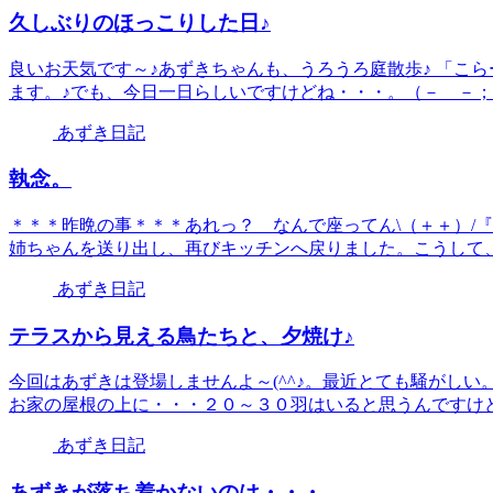
久しぶりのほっこりした日♪
良いお天気です～♪あずきちゃんも、うろうろ庭散歩♪ 「こ
ます。♪でも、今日一日らしいですけどね・・・。（－ －；）
あずき日記
執念。
＊＊＊昨晩の事＊＊＊あれっ？ なんで座ってん\（＋＋）/
姉ちゃんを送り出し、再びキッチンへ戻りました。こうして、い
あずき日記
テラスから見える鳥たちと、夕焼け♪
今回はあずきは登場しませんよ～(^^♪。最近とても騒がし
お家の屋根の上に・・・２０～３０羽はいると思うんですけど、
あずき日記
あずきが落ち着かないのは・・・