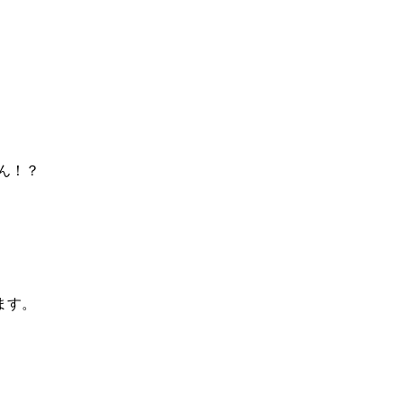
！
ん！？
、
ます。