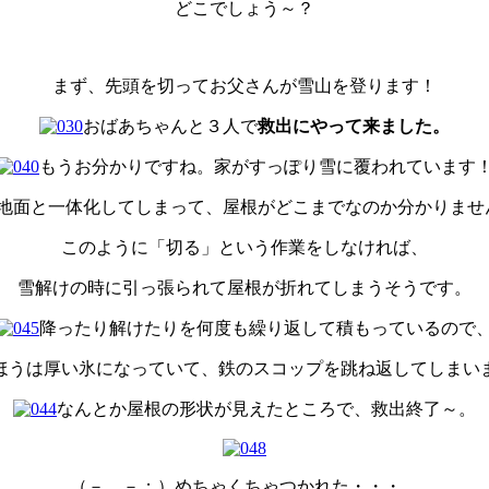
どこでしょう～？
まず、先頭を切ってお父さんが雪山を登ります！
おばあちゃんと３人で
救出にやって来ました。
もうお分かりですね。家がすっぽり雪に覆われています
地面と一体化してしまって、屋根がどこまでなのか分かりませ
このように「切る」という作業をしなければ、
雪解けの時に引っ張られて屋根が折れてしまうそうです。
降ったり解けたりを何度も繰り返して積もっているので
ほうは厚い氷になっていて、鉄のスコップを跳ね返してしまい
なんとか屋根の形状が見えたところで、救出終了～。
（－ －；）めちゃくちゃつかれた・・・。