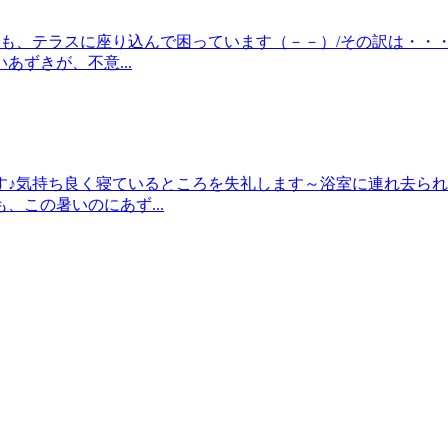
も、テラスに座り込んで困っています（－－）/その訳は・・
ずきが、不意...
す♪気持ち良く寝ているところを失礼します～浴室に連れ去ら
この暑いのにあず...