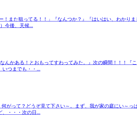
らー！また狙ってる！！」『なんつか？』『はいはい、わかりま
今後、天候...
『なんかある！とおもってすわってみた。』次の瞬間！！！『
つまでも・・...
い。何がって？どうぞ見て下さい～。まず、我が家の庭にい～
・・・次の日...