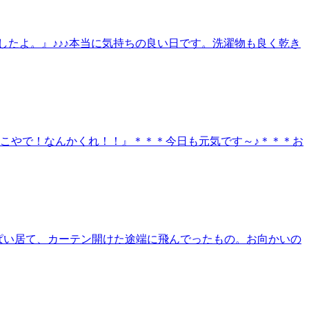
したよ。』♪♪♪本当に気持ちの良い日です。洗濯物も良く乾き
ここやで！なんかくれ！！』＊＊＊今日も元気です～♪＊＊＊お
っぱい居て、カーテン開けた途端に飛んでったもの。お向かいの