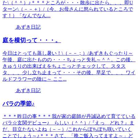
た\（＾＾）♪＊＊＊ところが・・・散歩に出たら、、、即U
ターン\（－－＋）/（今、お母さんに怒られているところで
す！）「なんでなん...
あずき日記
庭を横切って・・・。
今日はとっても蒸し暑い！\（－－；）/あずきもぐったり～
午後、庭に出たものの・・・ちょっと失礼～＾＾。この後、
きゅうりの出来ばえをちょこっとチェックして、スタス
タ、、、少し立ち止まって・・・その後、早足で、、、ワイ
ルドフラワーの陰に～ ここ...
あずき日記
バラの季節♪
＊＊＊昨日の事＊＊＊我が家の庭師が丹誠込めて育てている
バラ☆玄関デビュー♪ らしい（＾＾）/『えっ どれ？』ま
だ、目立たないよね（－－）/これからぼちぼち咲いていく
ことでしょう～♪＊＊＊さて、「晩ご飯入ってますよ～」ど