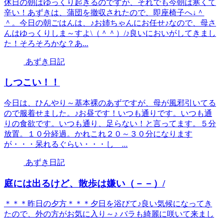
休日の朝はゆっくり起きるのですが、それでも今朝は寒くて
辛い！あずきは、蒲団を撤収されたので、即座椅子へ↓＾
＾。今日の朝ごはんは、♪お姉ちゃんにお任せ♪なので、母さ
んはゆっくりしま～すよ\（＾＾）/♪良いにおいがしてきまし
た！そろそろかな？あ...
あずき日記
しつこい！！
今日は、ひんやり～基本裸のあずですが、母が風邪引いてる
ので服着せました。♪お昼です！いつも通りです。いつも通
りの食欲です。いつも通り、足らない！と言ってます。５分
放置。１０分経過。かれこれ２０～３０分になります
が・・・呆れるぐらい・・・し ...
あずき日記
庭には出るけど、散歩は嫌い（－－）/
＊＊＊昨日の夕方＊＊＊夕日を浴びて♪良い気候になってき
たので、外の方がお気に入り～♪ バラも綺麗に咲いて来まし