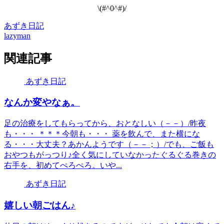
\(#^0^#)/
あずき日記
lazyman
関連記事
あずき日記
なんか変やなぁ。
足の治療をしてもらってから、おとなしい（－－）/昨夜
も・・・ ＊＊＊今朝も・・・ 薬を飲んで、また横にな
る・・・大丈夫？あかんようです（－－；）/でも、ご飯も
おやつもがっつり♪全く気にしていなかったぐるぐる巻きの
右手を、初めてぺろぺろ。いや...
あずき日記
嬉しい朝ごはん♪