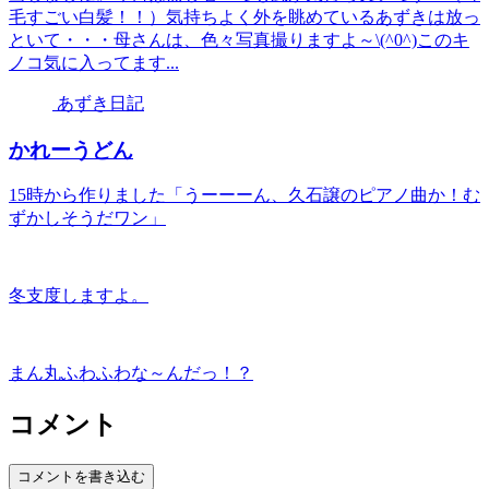
毛すごい白髪！！）気持ちよく外を眺めているあずきは放っ
といて・・・母さんは、色々写真撮りますよ～\(^0^)このキ
ノコ気に入ってます...
あずき日記
かれーうどん
15時から作りました「うーーーん、久石譲のピアノ曲か！む
ずかしそうだワン」
冬支度しますよ。
まん丸ふわふわな～んだっ！？
コメント
コメントを書き込む