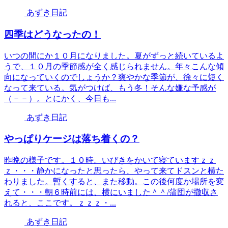
あずき日記
四季はどうなったの！
いつの間にか１０月になりました。夏がずっと続いているよ
うで、１０月の季節感が全く感じられません。年々こんな傾
向になっていくのでしょうか？爽やかな季節が、徐々に短く
なって来ている。気がつけば、もう冬！そんな嫌な予感が
（－－）。とにかく、今日も...
あずき日記
やっぱりケージは落ち着くの？
昨晩の様子です。１０時。いびきをかいて寝ていますｚｚ
ｚ・・・静かになったと思ったら、やって来てドスンと横た
わりました。暫くすると、また移動。この後何度か場所を変
えて・・・朝６時前には、横にいました＾＾/蒲団が撤収さ
れると、ここです。ｚｚｚ・...
あずき日記