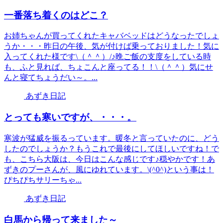
一番落ち着くのはどこ？
お姉ちゃんが買ってくれたキャバベッドはどうなったでしょ
うか・・・昨日の午後、気が付けば乗っておりました！気に
入ってくれた様です\（＾＾）/♪晩ご飯の支度をしている時
も、ふと見れば、ちょこんと座ってる！！\（＾＾）気にせ
んと寝てちょうだい～。...
あずき日記
とっても寒いですが、・・・。
寒波が猛威を振るっています。暖冬と言っていたのに、どう
したのでしょうか？もうこれで最後にしてほしいですね！で
も、こちら大阪は、今日はこんな感じです♪穏やかです！あ
ずきのプーさんが、風にゆれています。\(^0^)という事は！
ぴちぴちサリーちゃ...
あずき日記
白馬から帰って来ました～