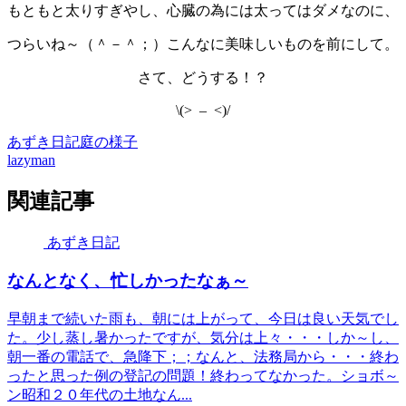
もともと太りすぎやし、心臓の為には太ってはダメなのに、
つらいね～（＾－＾；）こんなに美味しいものを前にして。
さて、どうする！？
\(> – <)/
あずき日記
庭の様子
lazyman
関連記事
あずき日記
なんとなく、忙しかったなぁ～
早朝まで続いた雨も、朝には上がって、今日は良い天気でし
た。少し蒸し暑かったですが、気分は上々・・・しか～し、
朝一番の電話で、急降下；；なんと、法務局から・・・終わ
ったと思った例の登記の問題！終わってなかった。ショボ～
ン昭和２０年代の土地なん...