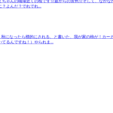
えちゃんの職場近くの桜です☆庭からの景色☆そして、なかなか
よんだ？でれでれ...
！！秋になったら標的にされる、と書いた、我が家の柿が！カー
るんですね！）やられま...