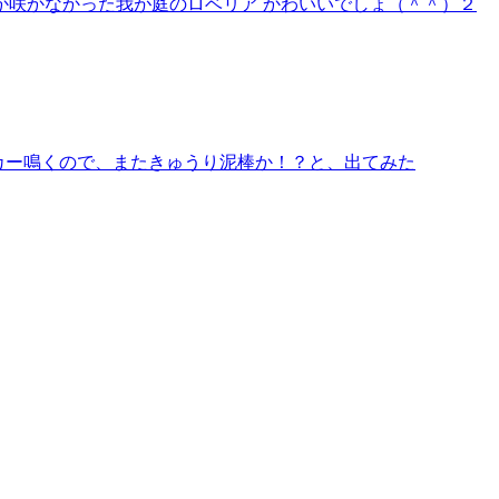
咲かなかった我が庭のロベリア かわいいでしょ（＾＾）２
カー鳴くので、またきゅうり泥棒か！？と、出てみた