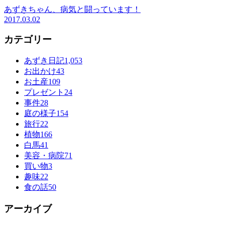
あずきちゃん、病気と闘っています！
2017.03.02
カテゴリー
あずき日記
1,053
お出かけ
43
お土産
109
プレゼント
24
事件
28
庭の様子
154
旅行
22
植物
166
白馬
41
美容・病院
71
買い物
3
趣味
22
食の話
50
アーカイブ