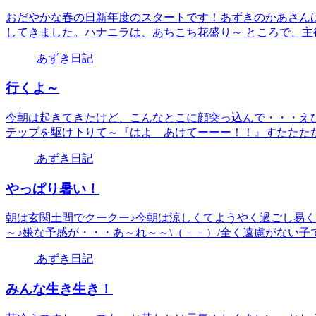
おだやかな春の日新年度のスタートです！あずきのかあさん
してきました。ハナニラは、あちこち花盛り～ ところで、主役
あずき日記
行くよ～
今朝は起きてきたけど、こんなとこに顔突っ込んで・・・え
テップを駆け下りて～『はよ あけてーーー！！』すたたたたーー
あずき日記
やっぱり暑い！
朝は玄関土間でクークー♪今朝は涼しくてようやく過ごし易
～♪嫌な予感が・・・あ～れ～～\（－－）/全く遠慮がない子で
あずき日記
みんな生き生き！