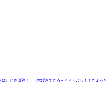
きは、いざ出陣！！（大げさすぎる～＾＾）よし！！きょろき