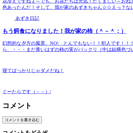
花冷えですねぇ～でも、お花たちは元気！たくましい～おね
色あったんだ！そして、我が家のあずきちゃん☆☆えっ？なに？
あずき日記
もう餌食になりました！我が家の柿（＾－＾；）
幻想的な夕方の風景。NO! とんでもない！！犯人です！
ら、・・・まだ青いはずの柿の実がパックリ（中は結構色づいて
寝てばっかりじゃダメだね！
ぐーたらです（－－）/
コメント
コメントを書き込む
コメントをどうぞ