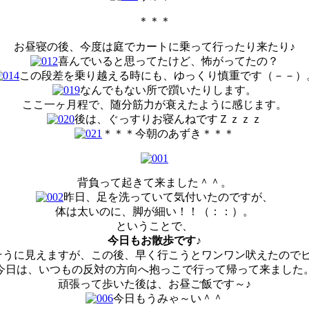
＊＊＊
お昼寝の後、今度は庭でカートに乗って行ったり来たり♪
喜んでいると思ってたけど、怖がってたの？
この段差を乗り越える時にも、ゆっくり慎重です（－－）
なんでもない所で躓いたりします。
ここ一ヶ月程で、随分筋力が衰えたように感じます。
後は、ぐっすりお寝んねですＺｚｚｚ
＊＊＊今朝のあずき＊＊＊
背負って起きて来ました＾＾。
昨日、足を洗っていて気付いたのですが、
体は太いのに、脚が細い！！（：：）。
ということで、
今日もお散歩です♪
そうに見えますが、この後、早く行こうとワンワン吠えたので
今日は、いつもの反対の方向へ抱っこで行って帰って来ました
頑張って歩いた後は、お昼ご飯です～♪
今日もうみゃ～い＾＾