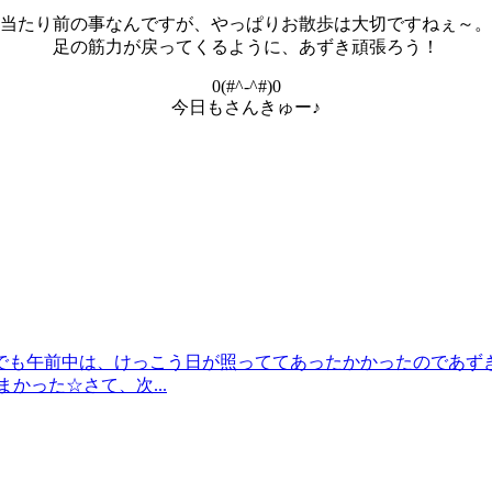
当たり前の事なんですが、やっぱりお散歩は大切ですねぇ～。
足の筋力が戻ってくるように、あずき頑張ろう！
0(#^-^#)0
今日もさんきゅー♪
でも午前中は、けっこう日が照っててあったかかったのであず
かった☆さて、次...