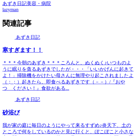
あずき日記
美容・病院
lazyman
関連記事
あずき日記
寒すぎます！！
＊＊＊今朝のあずき＊＊＊ころんと、ぬくぬく♪いつものよ
うに眠りを貪るあずきでしたが・・・「いいかげんに起きて
よ！」掃除機をかけたい母さんに無理やり起こされましたよ
（；；）起きたら、即食べるあずきです（－－）/『おや
つ ください！』食欲がある...
あずき日記
砂浴び
我が家の庭に毎日のようにやって来るすずめ♪炎天下、土の
ところで何をしているのかと見に行くと、ぽこぽこと小さな