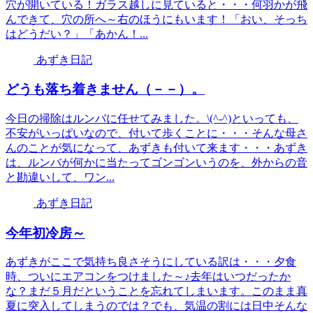
穴が開いている！ガラス越しに見ていると・・・何羽かが飛
んできて、穴の所へ～右のほうにもいます！「おい、そっち
はどうだい？」「あかん！...
あずき日記
どうも落ち着きません（－－）。
今日の掃除はルンバに任せてみました。\(^-^)といっても、
不安がいっぱいなので、付いて歩くことに・・・そんな母さ
んのことが気になって、あずきも付いて来ます・・・あずき
は、ルンバが何かに当たってゴンゴンいうのを、外からの音
と勘違いして、ワン...
あずき日記
今年初冷房～
あずきがここで気持ち良さそうにしている訳は・・・夕食
時、ついにエアコンをつけました～♪去年はいつだったか
な？まだ５月だということを忘れてしまいます。このまま真
夏に突入してしまうのでは？でも、気温の割には日中そんな