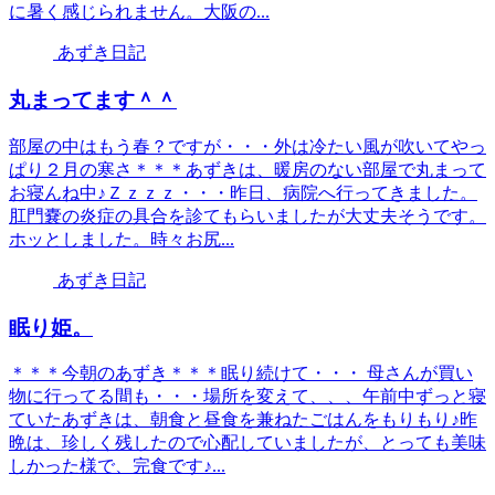
に暑く感じられません。大阪の...
あずき日記
丸まってます＾＾
部屋の中はもう春？ですが・・・外は冷たい風が吹いてやっ
ぱり２月の寒さ＊＊＊あずきは、暖房のない部屋で丸まって
お寝んね中♪Ｚｚｚｚ・・・昨日、病院へ行ってきました。
肛門嚢の炎症の具合を診てもらいましたが大丈夫そうです。
ホッとしました。時々お尻...
あずき日記
眠り姫。
＊＊＊今朝のあずき＊＊＊眠り続けて・・・ 母さんが買い
物に行ってる間も・・・場所を変えて、、、午前中ずっと寝
ていたあずきは、朝食と昼食を兼ねたごはんをもりもり♪昨
晩は、珍しく残したので心配していましたが、とっても美味
しかった様で、完食です♪...