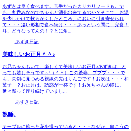
あずきは良く食べます。苦手だったカリカリフードも。で
も、丸呑みなのでちゃんと消化出来てるのか？そこで、お湯
を少しかけて軟らかくしたところ、においに引き寄せられ
て・・・凄い形相で食べ続け・・・あっという間に、完食！
耳、どうなってんの！？とに角...
あずき日記
美味しいお正月＾＾♪
お兄ちゃんもいて、楽しくて美味しいお正月♪あずきは、と
っても嬉しそうです～\（＾＾）この後姿。プププ・・・で
も、真剣に見つめる視線の先はりんごです！お次は・・・和
菓子！？お正月は、誘惑が一杯です！お兄ちゃんの隣に、
延々黙って座り続けていまし...
あずき日記
熟睡。
テーブルに飾った花を撮っていると・・・なぜか、向こうの