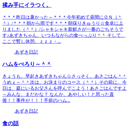
揉み手にイラつく。
＊＊＊昨日は暑かった～＊＊＊今年初めて昼間にＯＮ（＾
＾）/＊＊＊朝から雨です＊＊＊朝採りきゅうり☆食卓に上
りました（＾＾）/シャキシャキ新鮮さが一番のごちそうで
す♪あずきちゃん、いつもながらの食べっぷり＾＾ そして、
ここで暫し休憩。ｚｚｚ・...
あずき日記
ハムをぺろり～＾＾
きょうも、早起きあずきちゃん☆さっそく、あさごはん＾＾
うめぇ～＾＾次は、お決まりのコース（＾＾）その前に、今
日は、庭にいるお父さんを呼んでこよう！あさごはんですよ
～みんな、まだかな？ なんか、あやしい！と思った直
後！！事件が！！！手前のハム...
あずき日記
食の話