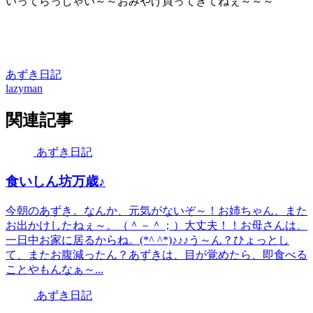
いってらっしゃい～～おみやげ買ってきてねぇ～～～
あずき日記
lazyman
関連記事
あずき日記
食いしん坊万歳♪
今朝のあずき。なんか、元気がないぞ～！お姉ちゃん、また
お出かけしたねぇ～。（＾－＾；）大丈夫！！お母さんは、
一日中お家に居るからね。(*^ ^*)♪♪♪う～ん？ひょっとし
て、またお腹減ったん？あずきは、目が覚めたら、即食べる
ことやもんなぁ～...
あずき日記