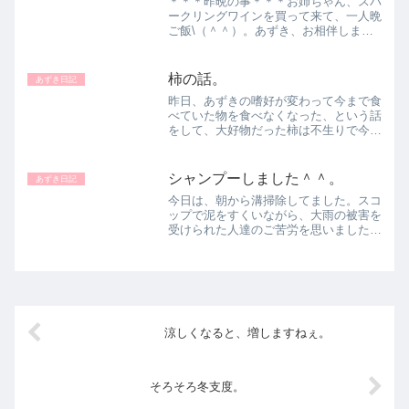
＊＊＊昨晩の事＊＊＊お姉ちゃん、スパ
ークリングワインを買って来て、一人晩
ご飯\（＾＾）。あずき、お相伴しま～
す♪どうも、ワインが気になる様子で
す！『なに それ？』『ねーっ！』『う
まそ！』『あっ、そっちも！』『いや！
柿の話。
あずき日記
こっちのほうがいいな～☆♪...
昨日、あずきの嗜好が変わって今まで食
べていた物を食べなくなった、という話
をして、大好物だった柿は不生りで今年
は食べることが出来ません。と書きまし
たが、なんと、お隣りさんから柿が来ま
したよ！大きな柿です☆美味しそうー♪
シャンプーしました＾＾。
あずき日記
あずきちゃん、食べるかな...
今日は、朝から溝掃除してました。スコ
ップで泥をすくいながら、大雨の被害を
受けられた人達のご苦労を思いました。
こんなことで、ヒーヒー言ってるなん
て、恥ずかしい。一日も早く、元の生活
に戻れますように。心痛が癒えますよう
に。＊＊＊汗だくになった母...
涼しくなると、増しますねぇ。
そろそろ冬支度。