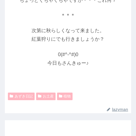
ちょっとくちゃくちゃですが・・・これ何？
＊＊＊
次第に秋らしくなって来ました。
紅葉狩りにでも行きましょうか？
0(#^-^#)0
今日もさんきゅー♪
あずき日記
お土産
植物
lazyman