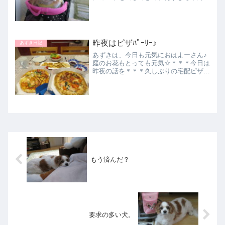
庭ん中を行ったり来たりしましたよ。楽
しそうに？おとなしく乗っていました
（＾＾）♪/暖かくなったらどっか行こう
か？\（＾＾）/＊＊＊...
昨夜はピザﾊﾟｰﾘｰ♪
あずき日記
あずきは、今日も元気におはよーさん♪
庭のお花もとっても元気☆＊＊＊今日は
昨夜の話を＊＊＊久しぶりの宅配ピザ♪
お姉ちゃんと二人なので、・・・野菜だ
けザザッと切って～据え膳～♪あずき、
大興奮！！お父さん抜きでｐａｒｔｙ♪
あずき、グイグイきてます...
もう済んだ？
要求の多い犬。