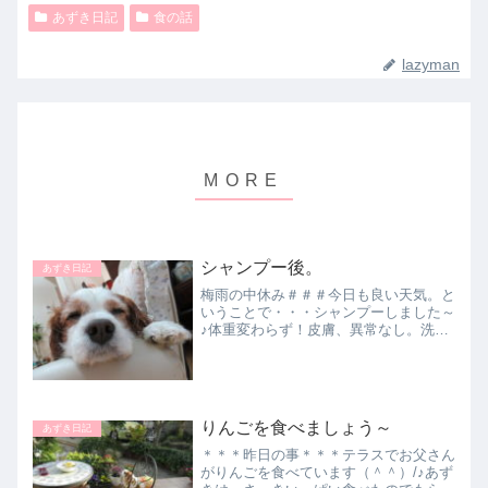
あずき日記
食の話
lazyman
シャンプー後。
あずき日記
梅雨の中休み＃＃＃今日も良い天気。と
いうことで・・・シャンプーしました～
♪体重変わらず！皮膚、異常なし。洗う
側も洗われる側も、かなりの疲労感（－
－）。がんばったご褒美を要求しており
ます～＾＾。ガムのおあずけに苛立って
ます！この後は・・・ちと...
りんごを食べましょう～
あずき日記
＊＊＊昨日の事＊＊＊テラスでお父さん
がりんごを食べています（＾＾）/♪あず