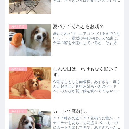
きは、さっきいっぱい食べたのでもらえ
ませんよ！もちろん不満です！お父さん
が食べ終わっても、まだ上を気にしてい
ます。クンクン そわそわ・・・『まだ
あるんちゃうの～？』お...
夏バテ？それともお歳？
あずき日記
暑いけれども、エアコンつけるまでもな
いし・・・最近の午前中はそんな感じ。
全室の窓を全開にしていると、そよそよ
と涼しい風が入ってくる。ようやく忘れ
たように秋がやって来ました。でも、陽
射しはまだまだきついです。カーテンを
閉めて光を遮らないと、や...
こんな日は、わけもなく眠いで
あずき日記
す。
今朝はしとしと雨模様。あずきは、母さ
んが起きると直行お姉ちゃんのベッド
へ。みんなが朝ご飯を食べててもやって
来ません。ハテ？遅れて登場～♪自分の
ご飯の前を素通りして、母さんの椅子に
着席！「なんでそこ座んの？」『だって
ここ、あずきの席です！』あ...
カートで庭散歩。
あずき日記
＊＊＊昨夕の庭＊＊＊花桃☆に蕾が♪ ハ
ナニラ☆もあちこち花盛り♪久～しぶり
にカートを出してきて、あずきちゃん、