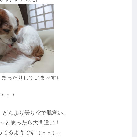
まったりしていま～す♪
＊＊＊
、どんより曇り空で肌寒い。
～と思ったら大間違い！
ってるようです（－－）。