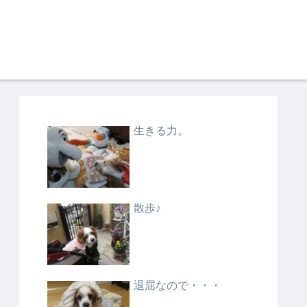
生きる力。
散歩♪
退屈なので・・・