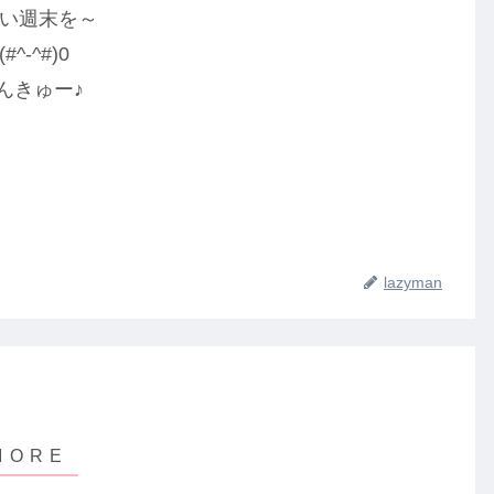
い週末を～
(#^-^#)0
んきゅー♪
lazyman