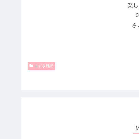
楽し
0
さ
あずき日記