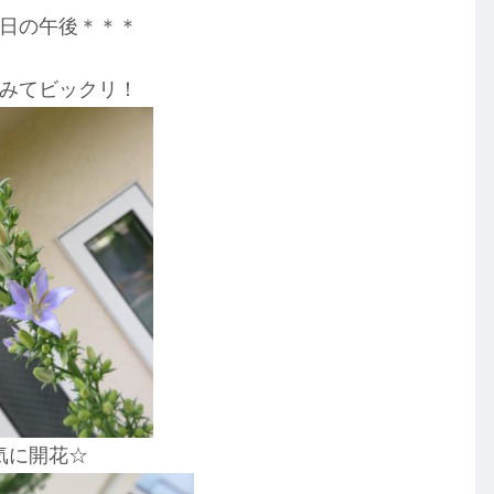
日の午後＊＊＊
みてビックリ！
気に開花☆