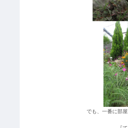
でも、一番に部屋
『て