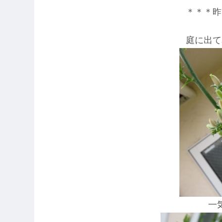
＊＊＊昨
庭に出て
一