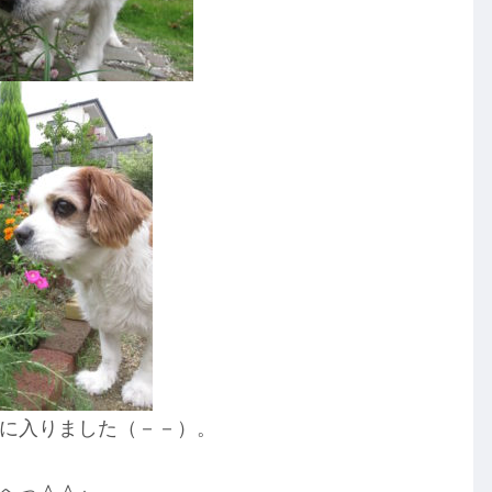
に入りました（－－）。
へっ＾＾』