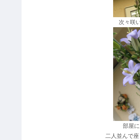
次々咲
部屋に
二人並んで座