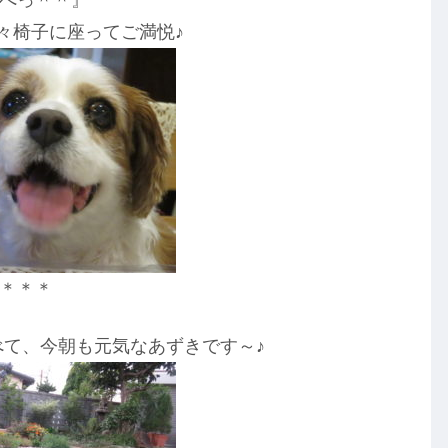
々椅子に座ってご満悦♪
＊＊＊
て、今朝も元気なあずきです～♪