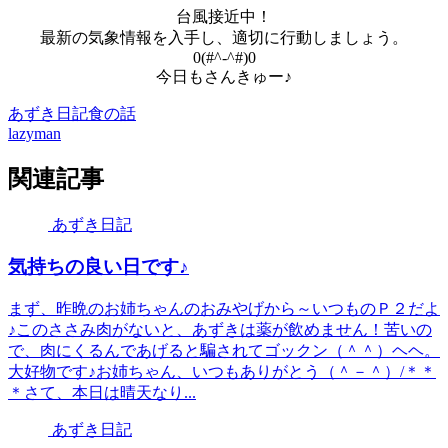
台風接近中！
最新の気象情報を入手し、適切に行動しましょう。
0(#^-^#)0
今日もさんきゅー♪
あずき日記
食の話
lazyman
関連記事
あずき日記
気持ちの良い日です♪
まず、昨晩のお姉ちゃんのおみやげから～いつものＰ２だよ
♪このささみ肉がないと、あずきは薬が飲めません！苦いの
で、肉にくるんであげると騙されてゴックン（＾＾）ヘヘ。
大好物です♪お姉ちゃん、いつもありがとう（＾－＾）/＊＊
＊さて、本日は晴天なり...
あずき日記