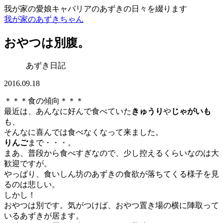
我が家の愛娘キャバリアのあずきの日々を綴ります
我が家のあずきちゃん
おやつは別腹。
あずき日記
2016.09.18
＊＊＊食の傾向＊＊＊
最近は、あんなに好んで食べていた
きゅうり
や
じゃがいも
も、
そんなに喜んでは食べなくなって来ました。
りんご
まで・・・。
まあ、普段から食べすぎなので、少し控えるくらいなのは大
歓迎ですが。
やっぱり、食いしん坊のあずきの食欲が落ちてくる様子を見
るのは悲しい。
しかし！
おやつは別です。気がつけば、おやつ置き場の横に陣取って
いるあずきが居ます。