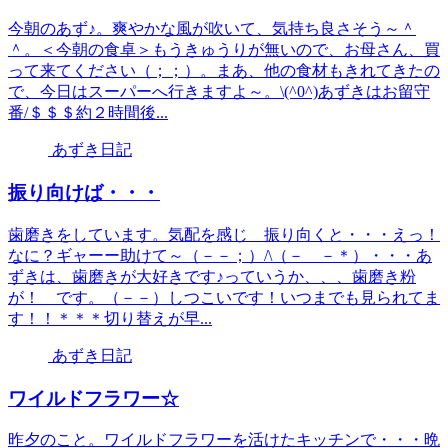
今朝のあず♪。爽やかな風が吹いて、気持ち良さそう～＾
＾。＜今朝の食卓＞もうきゅうりが無いので、お母さん、買
って来てください（；；）。まあ、他の食材もきれてきたの
で、今日はスーパーへ行きますよ～。\(^0^)あずきはお留守
番/＄＄＄約２時間後...
あずき日記
振り向けば・・・
歯磨きをしています。気配を感じ 振り向くと・・・えっ！
なに？ギャーー助けて～（－－；）/\（－ －＊）・・・あ
ずきは、歯磨きが大好きです♪っていうか、、、歯磨き粉
が！ です。（－－）しつこいです！いつまでも見られてま
す！！＊＊＊切り替えが早...
あずき日記
ワイルドフラワー☆
昨夕のこと。ワイルドフラワーを活けたキッチンで・・・晩