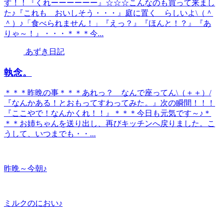
す！！『くれーーーーーー』☆☆☆こんなのも買って来まし
た♪『これも おいしそう・・・』庭に置く らしいよ\（＾
＾）♪「食べられません！」『えっ？』『ほんと！？』『あ
りゃ～！』・・・＊＊＊今...
あずき日記
執念。
＊＊＊昨晩の事＊＊＊あれっ？ なんで座ってん\（＋＋）/
『なんかある！とおもってすわってみた。』次の瞬間！！！
『ここやで！なんかくれ！！』＊＊＊今日も元気です～♪＊
＊＊お姉ちゃんを送り出し、再びキッチンへ戻りました。こ
うして、いつまでも・・...
昨晩～今朝♪
ミルクのにおい♪