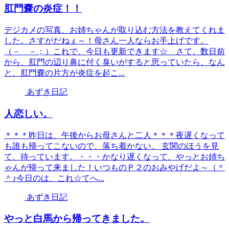
肛門嚢の炎症！！
デジカメの写真、お姉ちゃんが取り込む方法を教えてくれま
した。さすがだねぇ～！母さん一人ならお手上げです。
（－ －；）これで、今日も更新できます☆ さて、数日前
から、肛門の辺り鼻に付く臭いがすると思っていたら、なん
と、肛門嚢の片方が炎症を起こ...
あずき日記
人恋しい。
＊＊＊昨日は、午後からお母さんと二人＊＊＊夜遅くなって
も誰も帰ってこないので、落ち着かない。 玄関のほうを見
て、待っています。・・・かなり遅くなって、やっとお姉ち
ゃんが帰って来ました！いつものＰ２のおみやげだよ～（＾
＾♪今日のは、これ☆てへ...
あずき日記
やっと白馬から帰ってきました。