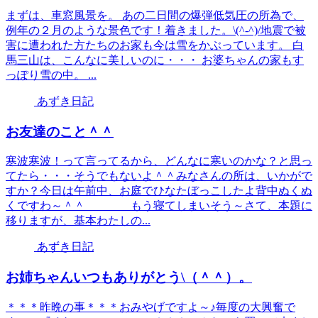
まずは、車窓風景を。 あの二日間の爆弾低気圧の所為で、
例年の２月のような景色です！着きました。\(^-^)/地震で被
害に遭われた方たちのお家も今は雪をかぶっています。 白
馬三山は、こんなに美しいのに・・・ お婆ちゃんの家もす
っぽり雪の中。 ...
あずき日記
お友達のこと＾＾
寒波寒波！って言ってるから、どんなに寒いのかな？と思っ
てたら・・・そうでもないよ＾＾みなさんの所は、いかがで
すか？今日は午前中、お庭でひなたぼっこしたよ背中ぬくぬ
くですわ～＾＾ もう寝てしまいそう～さて、本題に
移りますが、基本わたしの...
あずき日記
お姉ちゃんいつもありがとう\（＾＾）。
＊＊＊昨晩の事＊＊＊おみやげですよ～♪毎度の大興奮で