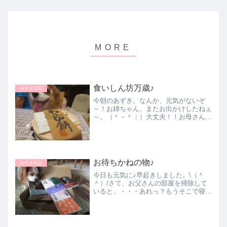
食いしん坊万歳♪
あずき日記
今朝のあずき。なんか、元気がないぞ
～！お姉ちゃん、またお出かけしたねぇ
～。（＾－＾；）大丈夫！！お母さん
は、一日中お家に居るからね。(*^
^*)♪♪♪う～ん？ひょっとして、またお腹
減ったん？あずきは、目が覚めたら、即
食べることやもんなぁ～...
お待ちかねの物♪
あずき日記
今日も元気に♪早起きしました。\（＾
＾）/さて、お父さんの部屋を掃除して
いると、・・・あれっ？もうそこで寝る
の？母さんが家に居るのに（－
－）。・・・移動するとすぐにリビング
へ～母さんの側が良いようです（＾
＾）。やっぱりねっ！♪♪♪そうこうす...