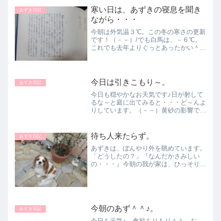
寒い日は、あずきの寝息を聞き
あずき日記
ながら・・・
今朝は外気温３℃。この冬の寒さの更新
です！（－－）/でも白馬は、－６℃。
これでも去年よりぐっとあったかい＾
＾？って電話で話してました。雪の量も
比べ物にならない程少ない様です。さ
て、＊＊＊あずきは、殆ど一晩母さんの
枕を占領して寝てましたが、朝...
今日は引きこもり～。
あずき日記
今日も穏やかなお天気です♪日が射して
るな～と庭に出てみると・・・ど～んよ
りしています。（－－）黄砂の影響でし
ょうか？そういえば、気象予報士のお姉
さんが、「今日の洗濯物は部屋干しが良
いでしょう！」って言ってたような気が
待ち人来たらず。
あずき日記
する。母さんは、思いっき...
あずきは、ぼんやり外を眺めています。
「どうしたの？」『なんだかさみしい
の・・・』今朝の我が家は、ひっそりし
ています～あずきは、いつまでも待って
いました・・・。・・・って、これいつ
ものことやないのー！『そやけど＾
＾・・・』＊＊＊きゅうり☆二回...
今朝のあず＾＾♪。
あずき日記
今日も元気♪ 食欲もりもり＾＾。お