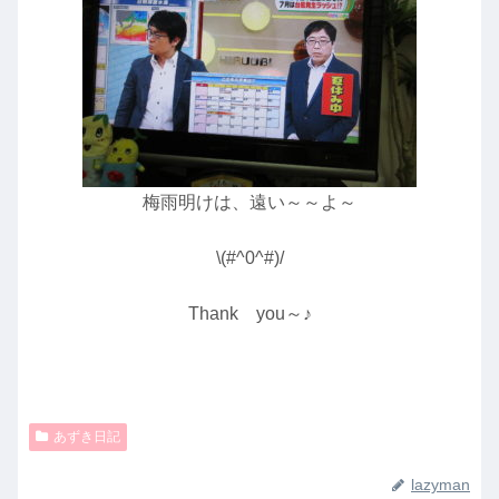
梅雨明けは、遠い～～よ～
\(#^0^#)/
Thank you～♪
あずき日記
lazyman