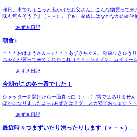
昨日、車でちょこっと出かけたお父さん、こんな物買って来
味も無さそうです（－－）。でも、家族にはなかなかの高評価＾
あずき日記
朝食♪
＊＊＊おはようさん～♪＊＊＊あずきちゃん、朝採りきゅう
ちゃんが買って来てくれたこれ（＾＾）/♪メゾン カイザー☆さ
あずき日記
今朝がこの冬一番でした！
シャッターを開けたら一面真っ白（＋＋）/雪ではありませ
ぽかになりましたよ～♪あずきは？グースカ寝ております＾＾１
あずき日記
最近時々つまずいたり滑ったりします（＞－＜）。