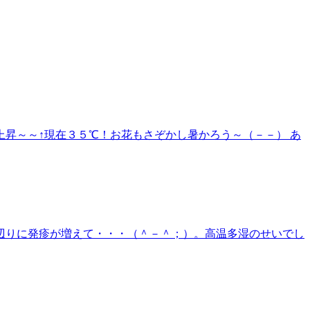
昇～～↑現在３５℃！お花もさぞかし暑かろう～（－－） あ
辺りに発疹が増えて・・・（＾－＾；）。高温多湿のせいでし