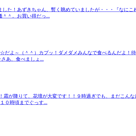
ました！あずきちゃん、暫く眺めていましたが・・・『なにこ
＾。お買い得だっ...
り☆だよ～（＾＾）カプッ！ダメダメみんなで食べるんだよ！
あ、食べましょ...
ん！霜が降りて、花壇が大変です！！９時過ぎでも、まだこんな
０時頃までぐっす...