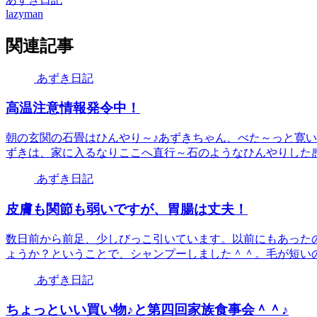
lazyman
関連記事
あずき日記
高温注意情報発令中！
朝の玄関の石畳はひんやり～♪あずきちゃん、べた～っと寛い
ずきは、家に入るなりここへ直行～石のようなひんやりした感触
あずき日記
皮膚も関節も弱いですが、胃腸は丈夫！
数日前から前足、少しびっこ引いています。以前にもあった
ょうか？ということで、シャンプーしました＾＾。毛が短いので
あずき日記
ちょっといい買い物♪と第四回家族食事会＾＾♪