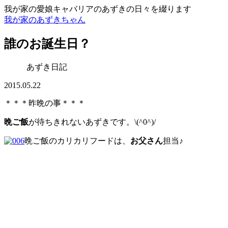
我が家の愛娘キャバリアのあずきの日々を綴ります
我が家のあずきちゃん
誰のお誕生日？
あずき日記
2015.05.22
＊＊＊昨晩の事＊＊＊
晩ご飯
が待ちきれないあずきです。\(^0^)/
晩ご飯のカリカリフードは、
お父さん
担当♪