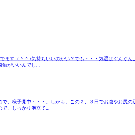
でます（＾＾♪気持ちいいのかい？でも・・・気温はぐんぐん上
がいいんでし...
ので、様子見中・・・。しかも、この２、３日でお腹やお尻の
、しっかり泡立て...