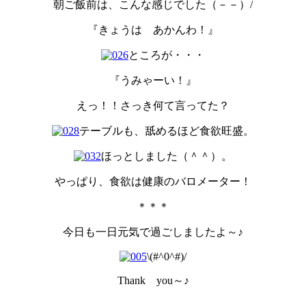
朝ご飯前は、こんな感じでした（－－）/
『きょうは あかんわ！』
ところが・・・
『うみゃーい！』
えっ！！さっき何て言ってた？
テーブルも、舐めるほど食欲旺盛。
ほっとしました（＾＾）。
やっぱり、食欲は健康のバロメーター！
＊＊＊
今日も一日元気で過ごしましたよ～♪
\(#^0^#)/
Thank you～♪