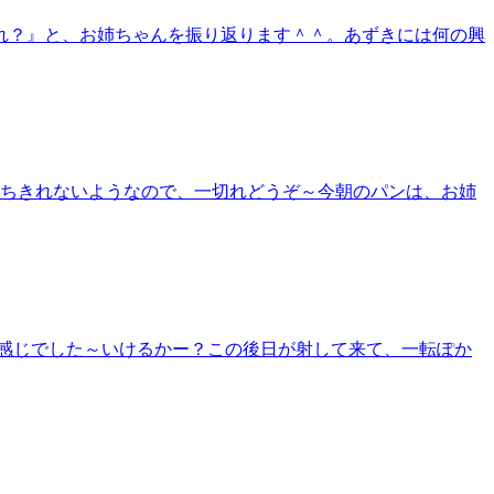
れ？』と、お姉ちゃんを振り返ります＾＾。あずきには何の興
待ちきれないようなので、一切れどうぞ～今朝のパンは、お姉
感じでした～いけるかー？この後日が射して来て、一転ぽか