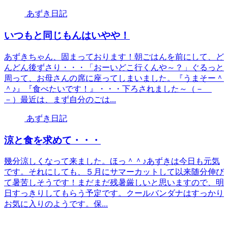
あずき日記
いつもと同じもんはいやや！
あずきちゃん、固まっております！朝ごはんを前にして、ど
んどん後ずさり・・・「おーいどこ行くんや～？」ぐるっと
周って、お母さんの席に座ってしまいました。『うまそー＾
＾♪』『食べたいです！』・・・下ろされました～（－
－）最近は、まず自分のごは...
あずき日記
涼と食を求めて・・・
幾分涼しくなって来ました。ほっ＾＾♪あずきは今日も元気
です。それにしても、５月にサマーカットして以来随分伸び
て暑苦しそうです！まだまだ残暑厳しいと思いますので、明
日すっきりしてもらう予定です。クールバンダナはすっかり
お気に入りのようです。保...