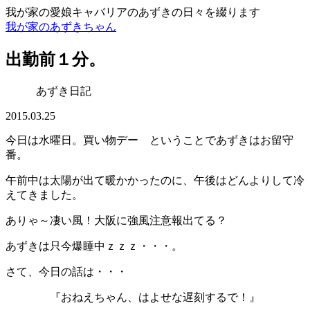
我が家の愛娘キャバリアのあずきの日々を綴ります
我が家のあずきちゃん
出勤前１分。
あずき日記
2015.03.25
今日は水曜日。買い物デー ということであずきはお留守
番。
午前中は太陽が出て暖かかったのに、午後はどんよりして冷
えてきました。
ありゃ～凄い風！大阪に強風注意報出てる？
あずきは只今爆睡中ｚｚｚ・・・。
さて、今日の話は・・・
『おねえちゃん、はよせな遅刻するで！』