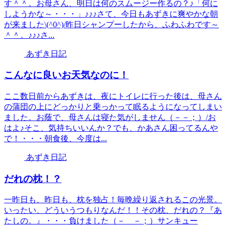
す＾＾。お母さん、明日は何のスムージー作るの？♪「何に
しようかな～・・・」♪♪♪さて、今日もあずきに爽やかな朝
が来ました\(^0^)/昨日シャンプーしたから、ふわふわです～
＾＾。♪♪♪さ...
あずき日記
こんなに良いお天気なのに！
ここ数日前からあずきは、夜にトイレに行った後は、母さん
の蒲団の上にどっかりと乗っかって眠るようになってしまい
ました。お蔭で、母さんは寝た気がしません（－－；）/お
はよ♪そこ、気持ちいいんか？でも、かあさん困ってるんや
で！・・・朝食後、今度は...
あずき日記
だれの枕！？
一昨日も、昨日も、枕を独占！毎晩繰り返されるこの光景。
いったい、どういうつもりなんだ！！その枕、だれの？『あ
たしの。』・・・負けました（－ －；）サンキュー