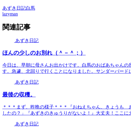
あずき日記
白馬
lazyman
関連記事
あずき日記
ほんの少しのお別れ（＾－＾；）
今日は、早朝に母さんお出かけです。白馬のおばあちゃんの
す。急遽、北回りで行くことになりました。サンダーバードに乗
あずき日記
最後の収穫。
＊＊＊まず、昨晩の様子＊＊＊『おねえちゃん、きょうも 
したの？」『あずきのきゅうりがないよ！』大丈夫！ここに大き
あずき日記