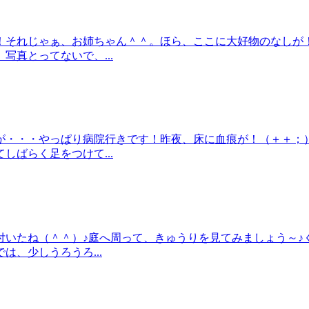
！それじゃぁ、お姉ちゃん＾＾。ほら、ここに大好物のなしが
真とってないで、...
が・・・やっぱり病院行きです！昨夜、床に血痕が！（＋＋；
ばらく足をつけて...
付いたね（＾＾）♪庭へ周って、きゅうりを見てみましょう～♪
、少しうろうろ...