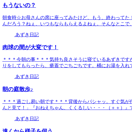
もうないの？
朝食時☆お母さんの席に座ってみたけど、もう、終わってた
んだろう？ねぇ、いつもならもらえるよねぇ。そんなとこで、写
あずき日記
肉球の間が大変です！
＊＊＊今朝の事＊＊＊気持ち良さそうに寝ているあずきです
りをしてもらったら、瘡蓋でごちごちです。桶にお湯を入れてし
あずき日記
朝の庭散歩♪
＊＊＊過ごし易い朝です＊＊＊背後からパシャッ。すぐ気が
んと見て！」『おねえちゃん、くくるしい・・・（＋＋）』では
あずき日記
遠くから様子を伺う。