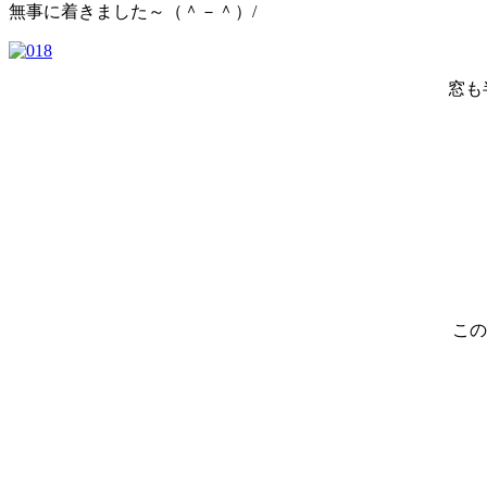
無事に着きました～（＾－＾）/
窓も
この