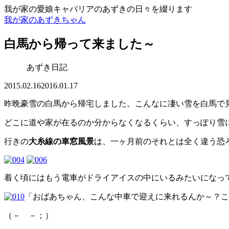
我が家の愛娘キャバリアのあずきの日々を綴ります
我が家のあずきちゃん
白馬から帰って来ました～
あずき日記
2015.02.16
2016.01.17
昨晩豪雪の白馬から帰宅しました。こんなに凄い雪を白馬で
どこに道や家が在るのか分からなくなるくらい、すっぽり雪
行きの
大糸線の車窓風景
は、一ヶ月前のそれとは全く違う恐
着く頃にはもう電車がドライアイスの中にいるみたいになっ
「おばあちゃん、こんな中車で迎えに来れるんか～？こ
（－ －；）