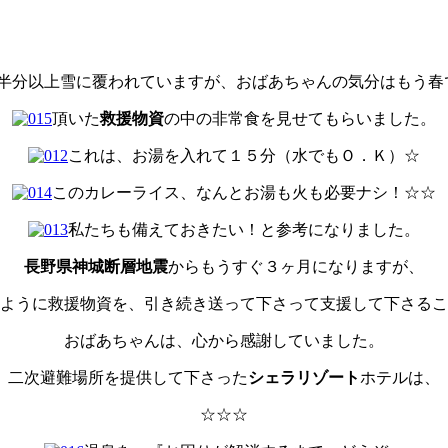
半分以上雪に覆われていますが、おばあちゃんの気分はもう春
頂いた
救援物資
の中の非常食を見せてもらいました。
これは、お湯を入れて１５分（水でもＯ．Ｋ）☆
このカレーライス、なんとお湯も火も必要ナシ！☆☆
私たちも備えておきたい！と参考になりました。
長野県神城断層地震
からもうすぐ３ヶ月になりますが、
ように救援物資を、引き続き送って下さって支援して下さるこ
おばあちゃんは、心から感謝していました。
二次避難場所を提供して下さった
シェラリゾート
ホテルは、
☆☆☆