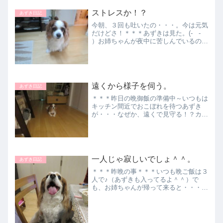
ストレスか！？
あずき日記
今朝、３回も吐いたの・・・。今は元気
だけどさ！＊＊＊あずきは見た。(- -
）お姉ちゃんが夜中に苦しんでいるの
を。寒い寒い、痛い痛いって、泣いて
た。あずきは、介抱してあげた。寄り添
って、舐めたり見つめたりして・・・。
でも、お母さんがあん...
遠くから様子を伺う。
あずき日記
＊＊＊昨日の晩御飯の準備中～いつもは
キッチン間近でおこぼれを待つあずき
が・・・なぜか、遠くで見守る！？カメ
ラ向けた途端に動いた～すぐに自分の器
を確認。入ってないやん！と不満顔。＊
＊＊食後のあずき＊＊＊またまた遠くか
らこちらを見てる。デザート...
一人じゃ寂しいでしょ＾＾。
あずき日記
＊＊＊昨晩の事＊＊＊いつも晩ご飯は３
人で♪（あずきも入ってるよ＾＾）で
も、お姉ちゃんが帰って来ると・・・必
ず横にちょこんと座る（－－）/。。も
っかい食べるん？『だって、おねえちゃ
んひとりじゃさみしいでしょ！』「欲し
いだけやん！」食べ終わるま...