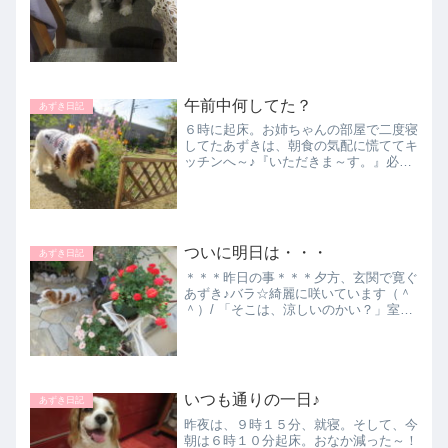
午前中何してた？
あずき日記
６時に起床。お姉ちゃんの部屋で二度寝
してたあずきは、朝食の気配に慌ててキ
ッチンへ～♪『いただきま～す。』必死
で食べてます！毎度のことですが・・・
慌てて食べたわけは、食卓の上にはもっ
と美味しい物があるのを知っている！
♪♪♪お姉ちゃんを見送り～...
ついに明日は・・・
あずき日記
＊＊＊昨日の事＊＊＊夕方、玄関で寛ぐ
あずき♪バラ☆綺麗に咲いています（＾
＾）/ 「そこは、涼しいのかい？」室内
に入ると・・・ここで寝るということ
は、かなり気温が上がってきているとい
うことです。おやっ！♪♪♪お姉ちゃんが
おやつを買って来てくれ...
いつも通りの一日♪
あずき日記
昨夜は、９時１５分、就寝。そして、今
朝は６時１０分起床。おなか減った～！