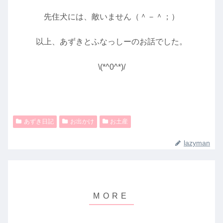
先住犬には、敵いません（＾－＾；）
以上、あずきとふなっしーのお話でした。
\(*^0^*)/
あずき日記
お出かけ
お土産
lazyman