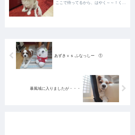
ここで待ってるから、はやく～～！くだ
さい！！食べたら、・・・寝るＺｚｚ
ｚ・・・そして、合間に、お母さんの飲
み物を欲しがる！あきらめて、・・・寝
るＺｚｚｚ・・・平和な時間...
あずきｖｓ.ふなっしー ①
暴風域に入りましたが・・・