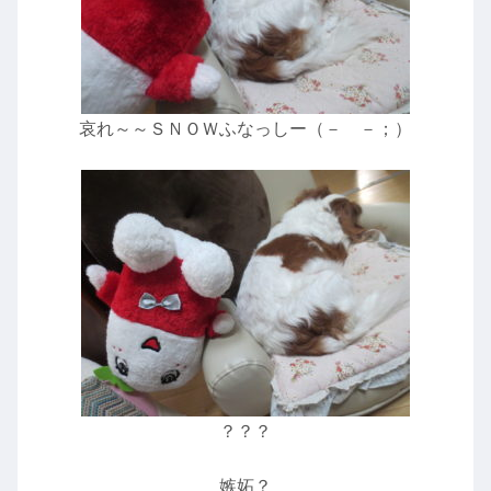
哀れ～～ＳＮＯＷふなっしー（－ －；）
？？？
嫉妬？