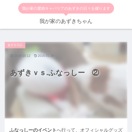
我が家の愛娘キャバリアのあずきの日々を綴ります
我が家のあずきちゃん
あずき日記
2014.10.12
2016.01.18
あずきｖｓ.ふなっしー ②
ふなっしーのイベント
へ行って、オフィシャルグッズ