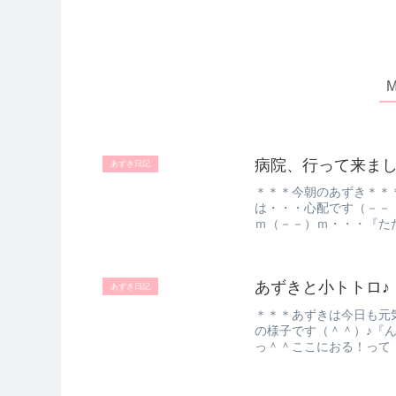
病院、行って来ま
あずき日記
＊＊＊今朝のあずき＊＊
は・・・心配です（－－
ｍ（－－）ｍ・・・『ただ
たら良か...
あずきと小トトロ♪
あずき日記
＊＊＊あずきは今日も元
の様子です（＾＾）♪『
っ＾＾ここにおる！って
ツーショ...