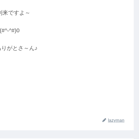
到来ですよ～
(#^-^#)0
ありがとさ～ん♪
lazyman