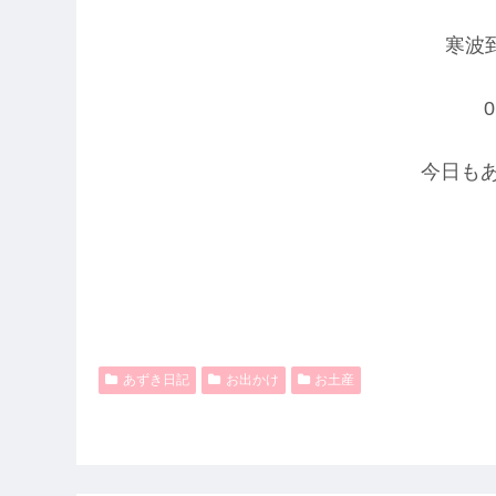
寒波
0
今日も
あずき日記
お出かけ
お土産