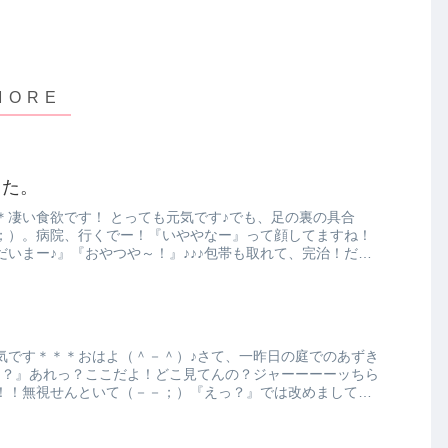
した。
＊凄い食欲です！ とっても元気です♪でも、足の裏の具合
；）。病院、行くでー！『いややなー』って顔してますね！
いまー♪』『おやつや～！』♪♪♪包帯も取れて、完治！だっ
気です＊＊＊おはよ（＾－＾）♪さて、一昨日の庭でのあずき
ん？』あれっ？ここだよ！どこ見てんの？ジャーーーーッちら
！！無視せんといて（－－；）『えっ？』では改めまして、