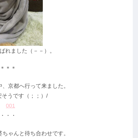
ばれました（－－）。
＊＊＊
中、京都へ行って来ました。
安そうです（；；）/
・・・
婆ちゃんと待ち合わせです。