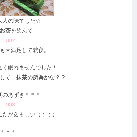
大人の味でした☆
お茶
を飲んで
も大満足して就寝。
全く眠れませんでした！
して、
抹茶の所為かな？？
朝のあずき＊＊＊
んたが羨ましい（；；）。
＊＊＊