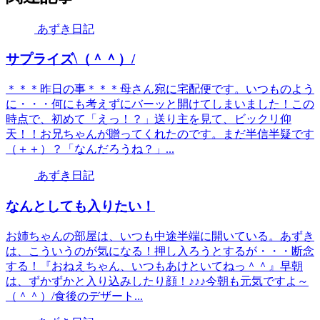
あずき日記
サプライズ\（＾＾）/
＊＊＊昨日の事＊＊＊母さん宛に宅配便です。いつものよう
に・・・何にも考えずにバーッと開けてしまいました！この
時点で、初めて「えっ！？」送り主を見て、ビックリ仰
天！！お兄ちゃんが贈ってくれたのです。まだ半信半疑です
（＋＋）？「なんだろうね？」...
あずき日記
なんとしても入りたい！
お姉ちゃんの部屋は、いつも中途半端に開いている。あずき
は、こういうのが気になる！押し入ろうとするが・・・断念
する！『おねえちゃん、いつもあけといてねっ＾＾』早朝
は、ずかずかと入り込みしたり顔！♪♪♪今朝も元気ですよ～
（＾＾）/食後のデザート...