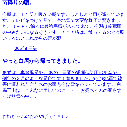
雨降りの朝。
今朝は、１１℃と暖かい朝です。しとしとと雨が降っていま
す。テレビをつけて見て、各地雪で大変な様子に驚きまし
た。（＋＋）/徐々に最強寒気が入って来て、今週は冷蔵庫
の中みたいになるそうです！＊＊＊椿は、散ってるのと今咲
いてるのとこれからの蕾が混...
あずき日記
やっと白馬から帰ってきました。
まずは、車窓風景を。 あの二日間の爆弾低気圧の所為で、
例年の２月のような景色です！着きました。\(^-^)/地震で被
害に遭われた方たちのお家も今は雪をかぶっています。 白
馬三山は、こんなに美しいのに・・・ お婆ちゃんの家もす
っぽり雪の中。 ...
お姉ちゃんのおみやげ（＾＾）♪