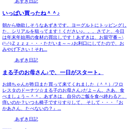
あずき日記
いっぱい買ったね＾＾♪
朝から物欲しそうなあずきです。ヨーグルトにトッピングし
た、シリアルを狙ってます！ください♪。。。さてと、今日
は年末年始用の食材の買出しです！あずきは、お留守番～\
(^-^)Ｚｚｚｚ・・・ただいま～～♪お利口にしてたので、お
みやげ下さい！それ...
あずき日記
まる子のお母さん♪で、一日がスタート。
お姉ちゃんが昨日また買って来てくれました（＾＾）/フロ
レスタのドーナツ☆まる子のお母さん♪だよ～ん。さあ、食
べましょう～＾＾。あずきは、自分のご飯を食べ終わると、
痒いのか？いつも椅子ですりすりして、 そして・・・『お
かあさん、たべないの？』...
あずき日記