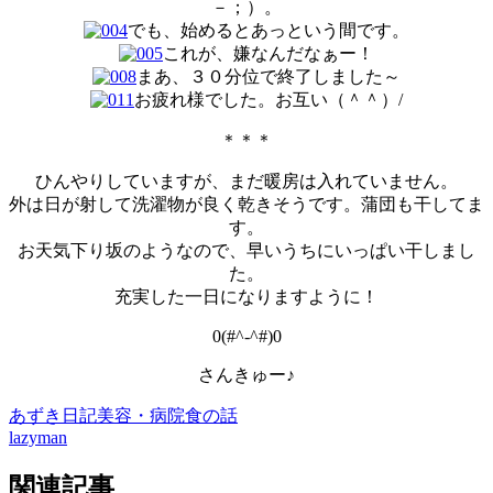
－；）。
でも、始めるとあっという間です。
これが、嫌なんだなぁー！
まあ、３０分位で終了しました～
お疲れ様でした。お互い（＾＾）/
＊＊＊
ひんやりしていますが、まだ暖房は入れていません。
外は日が射して洗濯物が良く乾きそうです。蒲団も干してま
す。
お天気下り坂のようなので、早いうちにいっぱい干しまし
た。
充実した一日になりますように！
0(#^-^#)0
さんきゅー♪
あずき日記
美容・病院
食の話
lazyman
関連記事