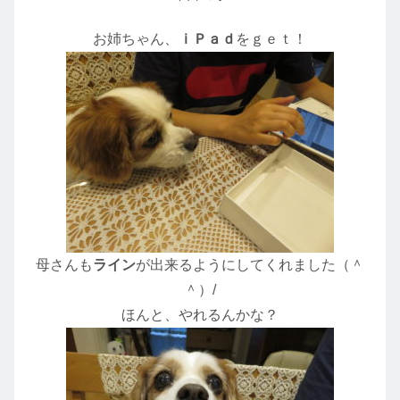
お姉ちゃん、
ｉＰａｄ
をｇｅｔ！
母さんも
ライン
が出来るようにしてくれました（＾
＾）/
ほんと、やれるんかな？