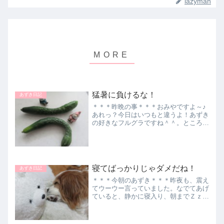
lazyman
猛暑に負けるな！
あずき日記
＊＊＊昨晩の事＊＊＊おみやですよ～♪
あれっ？今日はいつもと違うよ！あずき
の好きなフルグラですね＾＾。ところ
で、右のは何？なんでもいいから、早く
ちょうだい！！どうやら創作おやつのよ
うです。お姉ちゃんサンキュー♪これ
は、後日のお楽しみです（＾＾...
寝てばっかりじゃダメだね！
あずき日記
＊＊＊今朝のあずき＊＊＊昨夜も、震え
てウーウー言っていました。なでてあげ
ていると、静かに寝入り、朝までＺｚｚ
ｚ大丈夫だと思いますが、やはり色んな
事が脳裏をよぎります。朝ご飯を食べて
いると、のっそり起きて来ました。少し