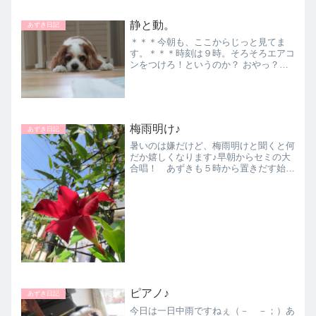
ですがご飯を食べて、おや...
静と動。
あずき日記
＊＊＊今朝も、ここからじっと見てま
す。＊＊＊時刻は９時。そろそろエアコ
ンをつけろ！というのか？ おやっ？あ
ずきが、動いた！ お姉ちゃんのお出か
けです♪『いってしもうた！』『おみや
げ かってきてくれるかな・・・』そし
て・・・エアコンつけたので...
梅雨明け♪
あずき日記
暑いのは嫌だけど、梅雨明けと聞くと何
だか嬉しくなります♪早朝からセミの大
合唱！ あずきも５時から置きだす始
末！！夏空が広がっています（＾＾）/
おはようあずきちゃん♪あずきは今日
も、元気ですよ～♪♪＊＊＊おまけ＊＊
＊＜フェスティバル＞お姉ちゃ...
ピアノ♪
あずき日記
今日は一日中雨ですねぇ（－ －；）あ