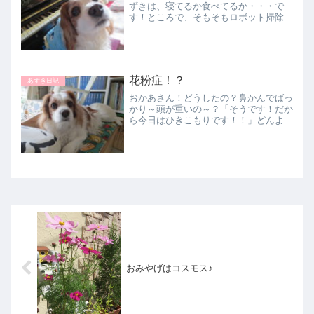
ずきは、寝てるか食べてるか・・・で
す！ところで、そもそもロボット掃除機
の話は・・・白馬のおばあちゃんから出
た話でして、それがいつの間にか我が家
にも・・まだ到着してないので、この話
は後日。\(^-^)とにか...
花粉症！？
あずき日記
おかあさん！どうしたの？鼻かんでばっ
かり～頭が重いの～？「そうです！だか
ら今日はひきこもりです！！」どんより
曇り空、時より雨ぽつぽつ。ここ堺は、
風そんなに吹かなかったです～・・・
が！！なぜか、鼻と頭が非常につらい
（；；）私、断じて！花粉症で...
おみやげはコスモス♪