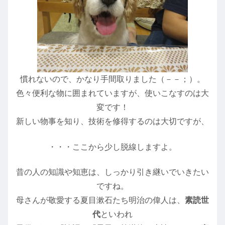
慣れないので、かなり手間取りました（－－；）。
色々便利な物に囲まれていますが、使いこなすのは大
変です！
新しい物事を知り、技術を修得するのは大切ですが、
・・・ここから少し脱線しますよ。
昔の人の知識や知恵は、しっかり引き継いでいきたい
ですね。
母さんが敬愛する夏目漱石たち明治の偉人は、
素読世
代
といわれ