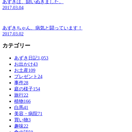
あずきは、闘いぬきました。
2017.03.04
あずきちゃん、病気と闘っています！
2017.03.02
カテゴリー
あずき日記
1,053
お出かけ
43
お土産
109
プレゼント
24
事件
28
庭の様子
154
旅行
22
植物
166
白馬
41
美容・病院
71
買い物
3
趣味
22