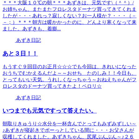
＊＊＊大阪１０℃の朝＊＊＊あずきは、元気です\（＾＾）/
お姉ちゃん、またまたフロレスタドーナツ買ってきてくれま
したが・・・あれっ？寂しくない？お一人様か？・・・（－
－；）＊＊＊朝方は暖かかったのに、どんより寒くなって来
ました。あずきも、着膨...
あずき日記
あと３日！！
もうすぐ９回目のお正月☆☆☆でも今回は、きれいになった
おうちでむかえるんだよ～～おせち たのしみ！！今日も、
とってもいい天気。うれしくなっちゃう～おねえちゃんがフ
ロレスタのドーナツ買ってきたよ！ペロリ☆
あずき日記
いつまでも元気ですって答えたい。
朝取りきゅうり☆水分を一杯含んでとってもみずみずしい～
♪あずきが寝起きでボーっとしている間に・・・お父さんが
収穫してくれました。あずきちゃん、尻尾ぶんぶん～♪２６