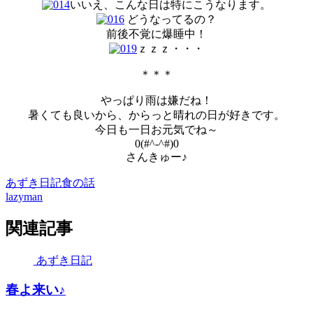
いいえ、こんな日は特にこうなります。
どうなってるの？
前後不覚に爆睡中！
ｚｚｚ・・・
＊＊＊
やっぱり雨は嫌だね！
暑くても良いから、からっと晴れの日が好きです。
今日も一日お元気でね～
0(#^-^#)0
さんきゅー♪
あずき日記
食の話
lazyman
関連記事
あずき日記
春よ来い♪