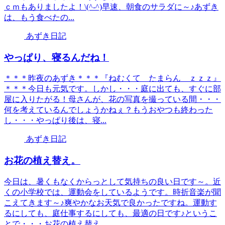
ｃｍもありましたよ！\(^-^)早速、朝食のサラダに～♪あずき
は、もう食べたの...
あずき日記
やっぱり、寝るんだね！
＊＊＊昨夜のあずき＊＊＊『ねむくて たまらん ｚｚｚ』
＊＊＊今日も元気です。しかし・・・庭に出ても、すぐに部
屋に入りたがる！母さんが、花の写真を撮っている間・・・
何を考えているんでしょうかねぇ？もうおやつも終わった
し・・・やっぱり後は、寝...
あずき日記
お花の植え替え。
今日は、暑くもなくからっとして気持ちの良い日です～。近
くの小学校では、運動会をしているようです。時折音楽が聞
こえてきます～♪爽やかなお天気で良かったですね。運動す
るにしても、庭仕事するにしても、最適の日です♪というこ
とで・・・お花の植え替え...