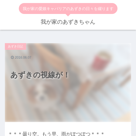
我が家の愛娘キャバリアのあずきの日々を綴ります
我が家のあずきちゃん
あずき日記
2016.06.07
あずきの視線が！
＊＊＊曇り空。もう早、雨がぽつぽつ＊＊＊