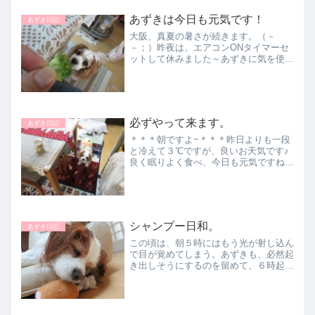
あずきは今日も元気です！
あずき日記
大阪、真夏の暑さが続きます。（－
－；）昨夜は、エアコンONタイマーセ
ットして休みました～あずきに気を使い
ます。大丈夫かな？朝からもう蒸し暑い
です。窓を開けてレースのカーテン引い
て・・・フローリングに寝そべっている
とひんやり～あずきは元気です...
必ずやって来ます。
あずき日記
＊＊＊朝ですよ~＊＊＊昨日よりも一段
と冷えて３℃ですが、良いお天気です♪
良く眠りよく食べ、今日も元気ですね
（＾＾）/どんなにそ～っとコーヒーの
準備をしていても、気付きます（－
－）/『ん？』『いつものじかんや
な！』『まってるよ！』『おやつ！！...
シャンプー日和。
あずき日記
この頃は、朝５時にはもう光が射し込ん
で目が覚めてしまう。あずきも、必然起
き出しそうにするのを留めて、６時起床
～♪爽やかな朝です！あずきも元気です
～\(^0^)/。本日はこちら、最高気温３０
度になる予報ですよ～！！ということ
で・・・洗われまし...