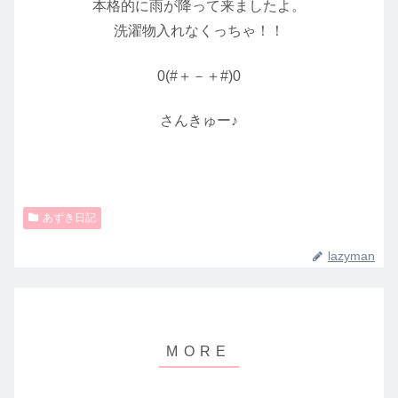
本格的に雨が降って来ましたよ。
洗濯物入れなくっちゃ！！
0(#＋－＋#)0
さんきゅー♪
あずき日記
lazyman