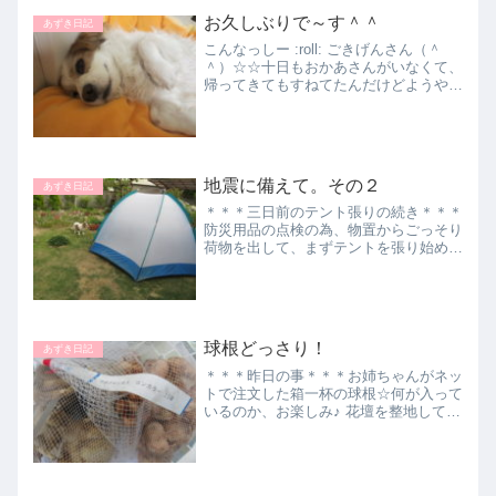
お久しぶりで～す＾＾
あずき日記
こんなっしー :roll: ごきげんさん（＾
＾）☆☆十日もおかあさんがいなくて、
帰ってきてもすねてたんだけどようや
く、機嫌直ったよ！きょうはシャンプー
です＾＾；すっかり乾くまでがまんでき
なくて・・・まだ少しぬれてます～寒か
ろうと、母さんが毛...
地震に備えて。その２
あずき日記
＊＊＊三日前のテント張りの続き＊＊＊
防災用品の点検の為、物置からごっそり
荷物を出して、まずテントを張り始めた
のですが・・・いつまでも立ち上がらな
いので、あずきが一旦室内へ退去したと
ころまで書きました。暫くして、あずき
がやって来ました。『もう...
球根どっさり！
あずき日記
＊＊＊昨日の事＊＊＊お姉ちゃんがネッ
トで注文した箱一杯の球根☆何が入って
いるのか、お楽しみ♪ 花壇を整地して肥
料入れやら何やら全て、お父さんの仕事
♪お姉ちゃんと母さんは見守る人（＾
＾）/次々植えていきますよ～♪頑張れ父
さん！！！あずきはもっ...