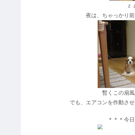
ｚ
夜は、ちゃっかり前
暫くこの扇風
でも、エアコンを作動させ
＊＊＊今日