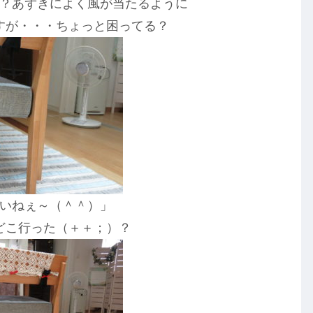
？あずきによく風が当たるように
すが・・・ちょっと困ってる？
いねぇ～（＾＾）」
どこ行った（＋＋；）？