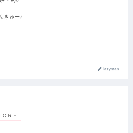
んきゅー♪
lazyman