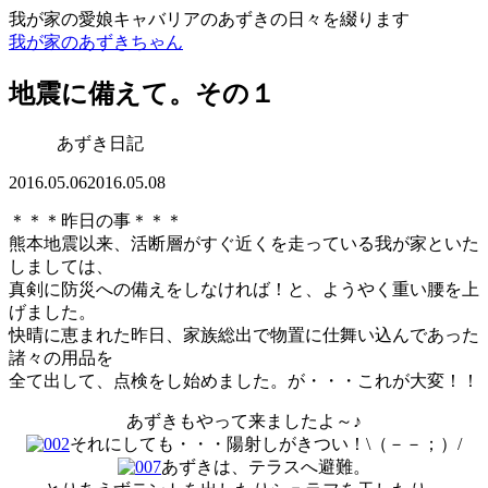
我が家の愛娘キャバリアのあずきの日々を綴ります
我が家のあずきちゃん
地震に備えて。その１
あずき日記
2016.05.06
2016.05.08
＊＊＊昨日の事＊＊＊
熊本地震以来、活断層がすぐ近くを走っている我が家といた
しましては、
真剣に防災への備えをしなければ！と、ようやく重い腰を上
げました。
快晴に恵まれた昨日、家族総出で物置に仕舞い込んであった
諸々の用品を
全て出して、点検をし始めました。が・・・これが大変！！
あずきもやって来ましたよ～♪
それにしても・・・陽射しがきつい！\（－－；）/
あずきは、テラスへ避難。