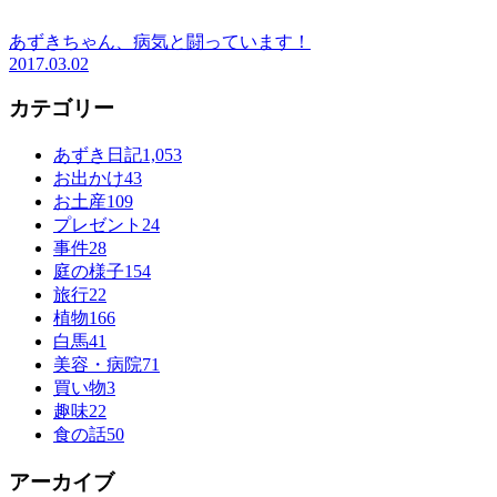
あずきちゃん、病気と闘っています！
2017.03.02
カテゴリー
あずき日記
1,053
お出かけ
43
お土産
109
プレゼント
24
事件
28
庭の様子
154
旅行
22
植物
166
白馬
41
美容・病院
71
買い物
3
趣味
22
食の話
50
アーカイブ