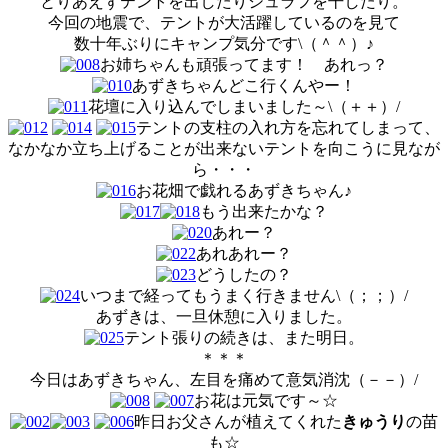
とりあえずテントを出したりシュラフを干したり。
今回の地震で、テントが大活躍しているのを見て
数十年ぶりにキャンプ気分です\（＾＾）♪
お姉ちゃんも頑張ってます！ あれっ？
あずきちゃんどこ行くんやー！
花壇に入り込んでしまいました～\（＋＋）/
テントの支柱の入れ方を忘れてしまって、
なかなか立ち上げることが出来ないテントを向こうに見なが
ら・・・
お花畑で戯れるあずきちゃん♪
もう出来たかな？
あれー？
あれあれー？
どうしたの？
いつまで経ってもうまく行きません\（；；）/
あずきは、一旦休憩に入りました。
テント張りの続きは、また明日。
＊＊＊
今日はあずきちゃん、左目を痛めて意気消沈（－－）/
お花は元気です～☆
昨日お父さんが植えてくれた
きゅうり
の苗
も☆