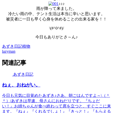
♪♪♪
雨が降って来ました。
冷たい雨の中、テント生活は本当に辛いと思います。
被災者に一日も早く心身を休めることの出来る家を！！
\(#^0^#)/
今日もありがとさ～ん♪
あずき日記
植物
lazyman
関連記事
あずき日記
ねぇ、おねがい。
今日も元気に目覚めたあずき♪さあ、朝ごはんですよ～\（＾
＾）/あずきは早速、母さんにおねだりです。『ちょだ
い！』お姉ちゃんが食べ終わって席を立つと、すぐここに来
ます。『ねぇ』『くれるでしょ！』『きっと！』『もらえる