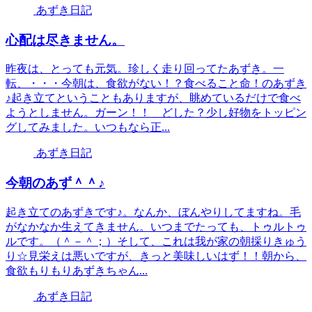
あずき日記
心配は尽きません。
昨夜は、とっても元気。珍しく走り回ってたあずき。一
転、・・・今朝は、食欲がない！？食べること命！のあずき
♪起き立てということもありますが、眺めているだけで食べ
ようとしません。ガーン！！ どした？少し好物をトッピン
グしてみました。いつもなら正...
あずき日記
今朝のあず＾＾♪
起き立てのあずきです♪。なんか、ぼんやりしてますね。毛
がなかなか生えてきません。いつまでたっても、トゥルトゥ
ルです。（＾－＾；）そして、これは我が家の朝採りきゅう
り☆見栄えは悪いですが、きっと美味しいはず！！朝から、
食欲もりもりあずきちゃん...
あずき日記