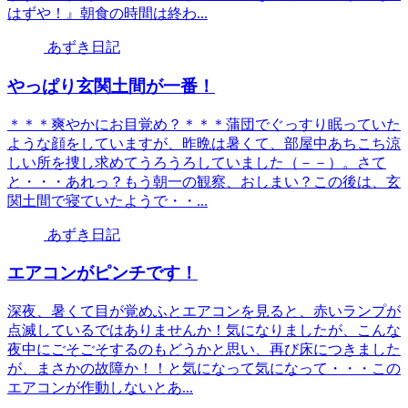
はずや！』朝食の時間は終わ...
あずき日記
やっぱり玄関土間が一番！
＊＊＊爽やかにお目覚め？＊＊＊蒲団でぐっすり眠っていた
ような顔をしていますが、昨晩は暑くて、部屋中あちこち涼
しい所を捜し求めてうろうろしていました（－－）。さて
と・・・あれっ？もう朝一の観察、おしまい？この後は、玄
関土間で寝ていたようで・・...
あずき日記
エアコンがピンチです！
深夜、暑くて目が覚めふとエアコンを見ると、赤いランプが
点滅しているではありませんか！気になりましたが、こんな
夜中にごそごそするのもどうかと思い、再び床につきました
が、まさかの故障か！！と気になって気になって・・・この
エアコンが作動しないとあ...