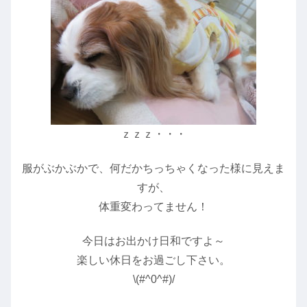
ｚｚｚ・・・
服がぶかぶかで、何だかちっちゃくなった様に見えま
すが、
体重変わってません！
今日はお出かけ日和ですよ～
楽しい休日をお過ごし下さい。
\(#^0^#)/