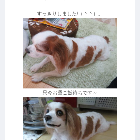
すっきりしました\（＾＾）。
只今お昼ご飯待ちです～