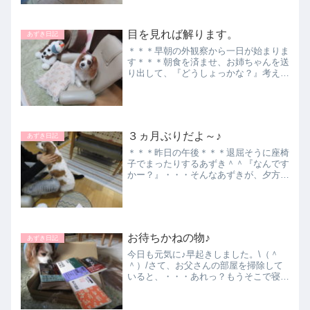
着は・・・やめました。心配です。入る
でしょうか？ドキドキ＊＊＊...
目を見れば解ります。
あずき日記
＊＊＊早朝の外観察から一日が始まりま
す＊＊＊朝食を済ませ、お姉ちゃんを送
り出して、『どうしょっかな？』考えた
末、ここに～（＾＾）/いつの間に
か・・・オラフの前に座り込んで暫く考
えていましたが、母さんと目が合って！
「解ったよ！どけてあげるよ＾...
３ヵ月ぶりだよ～♪
あずき日記
＊＊＊昨日の午後＊＊＊退屈そうに座椅
子でまったりするあずき＾＾『なんです
かー？』・・・そんなあずきが、夕方大
興奮！『あにーーー！！！』 なんで？
ずっと気になって側に控えております
（＾＾）/＊＊＊おはよー。涼しかった
から良く眠れたね＾＾。今日...
お待ちかねの物♪
あずき日記
今日も元気に♪早起きしました。\（＾
＾）/さて、お父さんの部屋を掃除して
いると、・・・あれっ？もうそこで寝る
の？母さんが家に居るのに（－
－）。・・・移動するとすぐにリビング
へ～母さんの側が良いようです（＾