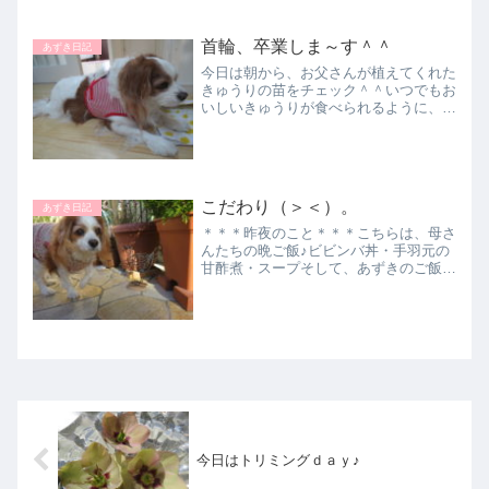
＾）。やっぱりねっ！♪♪♪そうこうす...
首輪、卒業しま～す＾＾
あずき日記
今日は朝から、お父さんが植えてくれた
きゅうりの苗をチェック＾＾いつでもお
いしいきゅうりが食べられるように、が
んばってね！ 昨日の続きですが、あず
きの気管に圧力を掛けて、変形が進まな
いように首輪からハーネスにしよう、
と、おねえちゃんとお母さん...
こだわり（＞＜）。
あずき日記
＊＊＊昨夜のこと＊＊＊こちらは、母さ
んたちの晩ご飯♪ビビンバ丼・手羽元の
甘酢煮・スープそして、あずきのご飯は
これですよ～どぞ（＾＾）↓あれっ？や
っぱりお気に召さない！？最近は、ふり
かけ無しでは食べません（－－）/。そ
して・・・寝る前のガムを...
今日はトリミングｄａｙ♪