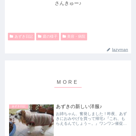
さんきゅー♪
あずき日記
庭の様子
美容・病院
lazyman
あずきの新しい洋服♪
あずき日記
お姉ちゃん、奮発しました！昨夜、あず
きにおみやげを買って帰宅♪『これ、も
らえるんでしょう～。』ワンワン催促し
て大変です！実は、もう寝てたんです
が、二つほど食べました。＾＾♪服の試