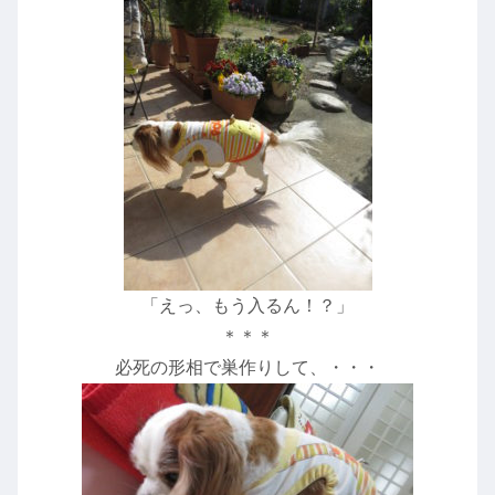
「えっ、もう入るん！？」
＊＊＊
必死の形相で巣作りして、・・・