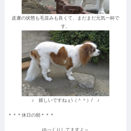
皮膚の状態も毛並みも良くて、まだまだ元気一杯で
す。
♪ 嬉しいですねぇ\（＾＾）/ ♪
＊＊＊休日の朝＊＊＊
ゆっくりしてますよ～