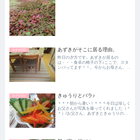
せん（－－）/寒いのかい？気温に敏感
なワンコです＾＾。食欲の秋です！っ
て、一年中そうですけどねっ...
あずきがそこに居る理由。
あずき日記
昨日の夕方です。あずきが居るの
は・・・食卓の椅子の下♪ここで、スタ
ンバってます＾＾。今からお母さん、晩
御飯の用意です。おこぼれ頂戴開始！！
♪♪♪出来上がったのは、これ☆チキンの
トマト煮（チキンカチャトラ）\(^0^)/と
っても簡単！フライパ...
きゅうりとバラ♪
あずき日記
＊＊＊朝から暑い！＊＊＊今日は珍しく
お父さんが写真を撮ってくれました（＾
＾）/お父さん、あずきときゅうりの収
穫です☆ 今朝は、この２本♪やっぱり朝
採りは、サラダだね！結局、今日も丸ご
と一本は 食べ損ねました（－－；）。
明日こそ！あずきちゃん...