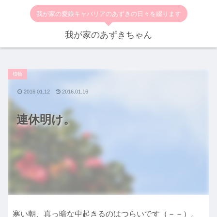
我が家の愛娘キャバリアのあずきの日々を綴ります
我が家のあずきちゃん
植物
2016.01.12
2016.01.16
連休明け。
寒い朝、真っ暗な中起きるのはつらいです（－－）。