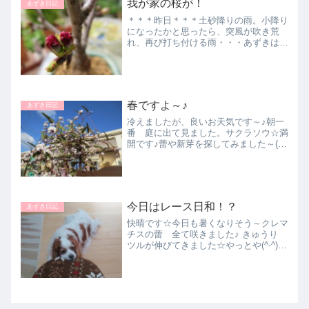
我が家の桜が！
あずき日記
＊＊＊昨日＊＊＊土砂降りの雨。小降り
になったかと思ったら、突風が吹き荒
れ、再び打ち付ける雨・・・あずきは、
少し落ち着いた庭をぼんやり眺めていま
す。夕方は、しばらくこんな感じ～気が
つけば、あんなとこに・・・一日中大荒
れで、あずきも退屈していま...
春ですよ～♪
あずき日記
冷えましたが、良いお天気です～♪朝一
番 庭に出て見ました。サクラソウ☆満
開です♪蕾や新芽を探してみました～(^-
^)/ラン☆ シバ桜☆ クレマチス☆バラ☆
オリーブ☆紫陽花☆そして、これはテタ
ーテート☆かな？ちょっと前に枯れて、
お父さんが地植...
今日はレース日和！？
あずき日記
快晴です☆今日も暑くなりそう～クレマ
チスの蕾 全て咲きました♪ きゅうり
ツルが伸びてきました☆やっとや(^-^)支
柱をしてもらって、準備万端♪ 今日は、
お待ちかねの ツアー・オブ・ジャパン
☆☆自転車競技の国際大会です♪♪♪毎年
この時期に開...