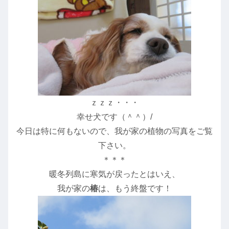
ｚｚｚ・・・
幸せ犬です（＾＾）/
今日は特に何もないので、我が家の植物の写真をご覧
下さい。
＊＊＊
暖冬列島に寒気が戻ったとはいえ、
我が家の
椿
は、もう終盤です！