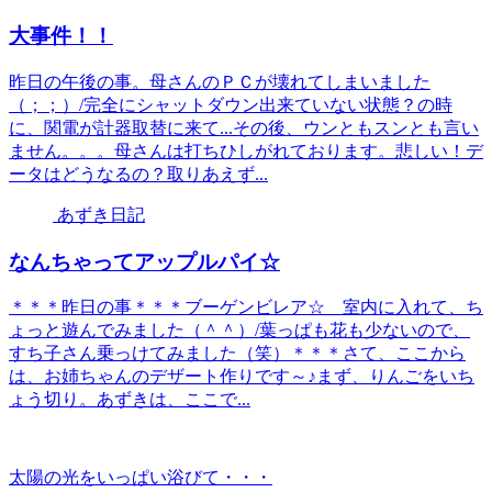
大事件！！
昨日の午後の事。母さんのＰＣが壊れてしまいました
（；；）/完全にシャットダウン出来ていない状態？の時
に、関電が計器取替に来て...その後、ウンともスンとも言い
ません。。。母さんは打ちひしがれております。悲しい！デ
ータはどうなるの？取りあえず...
あずき日記
なんちゃってアップルパイ☆
＊＊＊昨日の事＊＊＊ブーゲンビレア☆ 室内に入れて、ち
ょっと遊んでみました（＾＾）/葉っぱも花も少ないので、
すち子さん乗っけてみました（笑）＊＊＊さて、ここから
は、お姉ちゃんのデザート作りです～♪まず、りんごをいち
ょう切り。あずきは、ここで...
太陽の光をいっぱい浴びて・・・