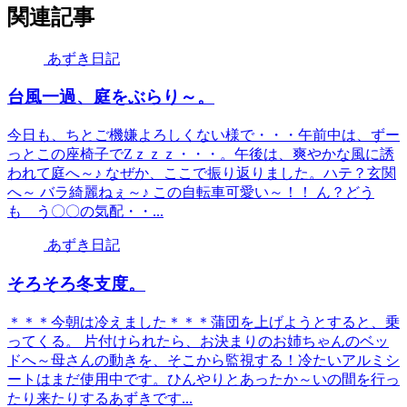
関連記事
あずき日記
台風一過、庭をぶらり～。
今日も、ちとご機嫌よろしくない様で・・・午前中は、ずー
っとこの座椅子でZｚｚｚ・・・。午後は、爽やかな風に誘
われて庭へ～♪ なぜか、ここで振り返りました。ハテ？玄関
へ～ バラ綺麗ねぇ～♪ この自転車可愛い～！！ ん？どう
も う〇〇の気配・・...
あずき日記
そろそろ冬支度。
＊＊＊今朝は冷えました＊＊＊蒲団を上げようとすると、乗
ってくる。 片付けられたら、お決まりのお姉ちゃんのベッ
ドへ～母さんの動きを、そこから監視する！冷たいアルミシ
ートはまだ使用中です。ひんやりとあったか～いの間を行っ
たり来たりするあずきです...